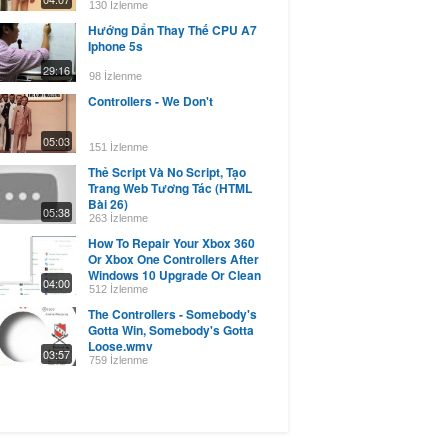
130 İzlenme
Hướng Dẩn Thay Thế CPU A7
Iphone 5s
29:16
98 İzlenme
Controllers - We Don't
05:03
151 İzlenme
Thẻ Script Và No Script, Tạo
Trang Web Tương Tác (HTML
Bài 26)
05:38
263 İzlenme
How To Repair Your Xbox 360
Or Xbox One Controllers After
Windows 10 Upgrade Or Clean
04:00
Install
512 İzlenme
The Controllers - Somebody's
Gotta Win, Somebody's Gotta
Loose.wmv
03:57
759 İzlenme