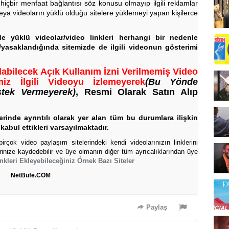
 hiçbir menfaat bağlantısı söz konusu olmayıp ilgili reklamlar
eya videoların yüklü olduğu sitelere yüklemeyi yapan kişilerce
rde yüklü videolar/video linkleri herhangi bir nedenle
a/yasaklandığında sitemizde de ilgili videonun gösterimi
labilecek Açık Kullanım İzni Verilmemiş Video
iz İlgili Videoyu İzlemeyerek
(Bu Yönde
stek Vermeyerek)
, Resmi Olarak Satın Alıp
rinde ayrıntılı olarak yer alan tüm bu durumlara ilişkin
kabul ettikleri varsayılmaktadır.
rçok video paylaşım sitelerindeki kendi videolarınızın linklerini
erinize kaydedebilir ve üye olmanın diğer tüm ayrıcalıklarından üye
nkleri Ekleyebileceğiniz Örnek Bazı Siteler
NetBufe.COM
Paylaş