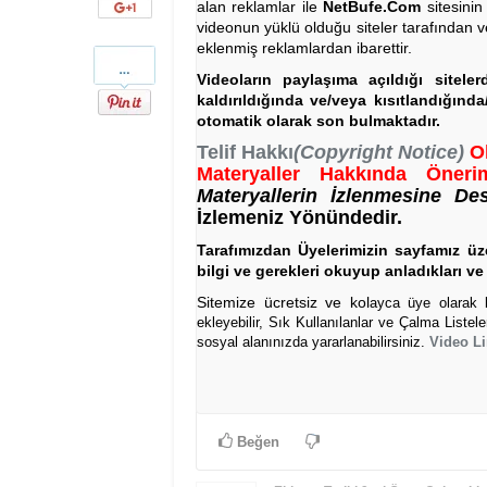
Google+
alan reklamlar ile
NetBufe.Com
sitesinin
videonun yüklü olduğu siteler tarafından v
eklenmiş reklamlardan ibarettir.
Pinterest
Videoların paylaşıma açıldığı sitele
kaldırıldığında ve/veya kısıtlandığınd
otomatik olarak son bulmaktadır.
Telif Hakkı
(Copyright Notice)
O
Materyaller Hakkında Önerim
Materyallerin İzlenmesine De
İzlemeniz Yönündedir.
Tarafımızdan Üyelerimizin sayfamız üze
bilgi ve gerekleri okuyup anladıkları ve 
Sitemize ücretsiz ve kol
ayca üye olarak bi
ekleyebilir, Sık Kullanılanlar ve Çalma Listel
sosyal alanınızda yararlanabilirsiniz.
Video Li
Beğen