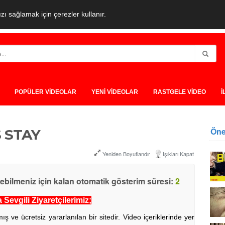
ı sağlamak için çerezler kullanır.
POPÜLER VİDEOLAR
YENİ VİDEOLAR
RASTGELE VİDEO
İ
Öne
 STAY
Yeniden Boyutlandır
Işıkları Kapat
yebilmeniz için kalan otomatik gösterim süresi:
2
Sevgili Ziyaretçilerimiz;
ve ücretsiz yararlanılan bir sitedir. Video içeriklerinde yer