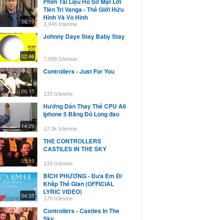
Phim Tài Liệu Hồ Sơ Mật Lời
Tiên Tri Vanga - Thế Giới Hữu
Hình Và Vô Hình
56:19
1,946 İzlenme
Johnny Daye Stay Baby Stay
02:46
7,008 İzlenme
Controllers - Just For You
06:15
133 İzlenme
Hướng Dẩn Thay Thế CPU A6
Iphone 5 Bằng Đồ Long đao
14:29
17.3k İzlenme
THE CONTROLLERS
CASTILES IN THE SKY
05:19
133 İzlenme
BÍCH PHƯƠNG - Đưa Em Đi
Khắp Thế Gian (OFFICIAL
LYRIC VIDEO)
04:35
179 İzlenme
Controllers - Castles In The
Sky