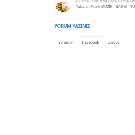
Ekleme Tarihi
9 yıl Önce
Çalma List
Yabancı Müzik
MÜZİK - ŞARKI - 
YORUM YAZINIZ
Yorumlar
Facebook
Disqus