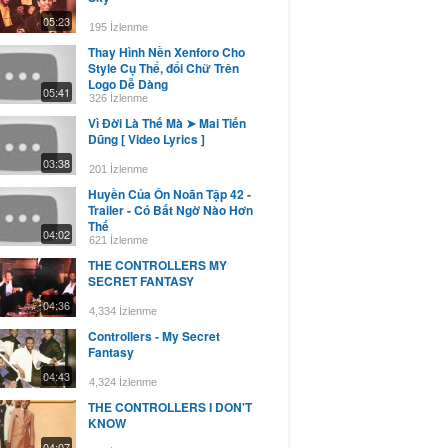
05:23
195 İzlenme
Thay Hình Nền Xenforo Cho
Style Cụ Thể, đổi Chữ Trên
Logo Dễ Dàng
05:41
326 İzlenme
Vì Đời Là Thế Mà ➤ Mai Tiến
Dũng [ Video Lyrics ]
03:38
201 İzlenme
Huyền Của Ôn Noãn Tập 42 -
Trailer - Có Bất Ngờ Nào Hơn
Thế
04:02
621 İzlenme
THE CONTROLLERS MY
SECRET FANTASY
04:36
4,334 İzlenme
Controllers - My Secret
Fantasy
04:43
4,324 İzlenme
THE CONTROLLERS I DON'T
KNOW
04:07