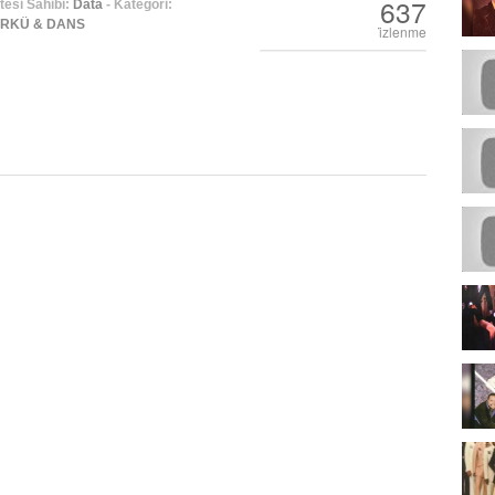
637
esi Sahibi:
Data
- Kategori:
TÜRKÜ & DANS
i̇zlenme