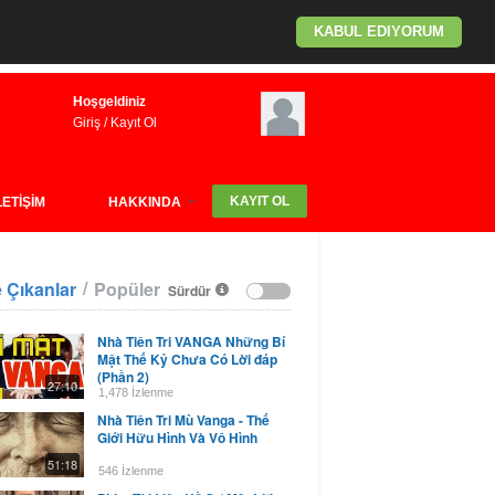
KABUL EDIYORUM
Hoşgeldiniz
Giriş
/
Kayıt Ol
KAYIT OL
LETİŞİM
HAKKINDA
/
 Çıkanlar
Popüler
Sürdür
Nhà Tiên Tri VANGA Những Bí
Mật Thế Kỷ Chưa Có Lời đáp
(Phần 2)
27:10
1,478 İzlenme
Nhà Tiên Tri Mù Vanga - Thế
Giới Hữu Hình Và Vô Hình
51:18
546 İzlenme