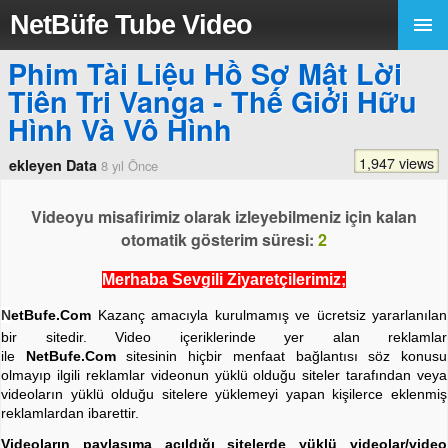
NetBüfe Tube Video
Phim Tài Liệu Hồ Sơ Mật Lời
Tiên Tri Vanga - Thế Giới Hữu
Hình Và Vô Hình
1,947 views
ekleyen Data
8 yıl Önce
Videoyu misafirimiz olarak izleyebilmeniz için kalan
otomatik gösterim süresi:
2
Merhaba Sevgili Ziyaretçilerimiz;
N
etBufe.Com
Kazanç amacıyla kurulmamış ve ücretsiz yararlanılan
bir sitedir. Video içeriklerinde yer alan reklamlar
ile
NetBufe.Com
sitesinin hiçbir menfaat bağlantısı söz konusu
olmayıp ilgili reklamlar videonun yüklü olduğu siteler tarafından veya
videoların yüklü olduğu sitelere yüklemeyi yapan kişilerce eklenmiş
reklamlardan ibarettir.
Videoların paylaşıma açıldığı sitelerde yüklü videolar/video