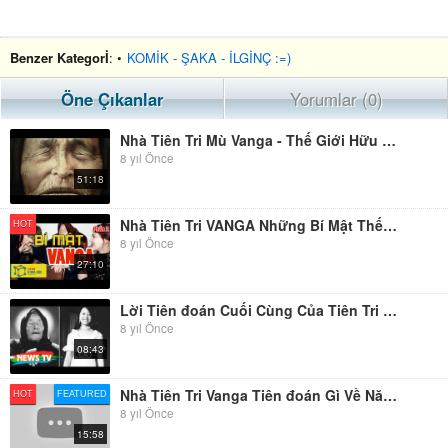
Benzer Kategorİ
: •
KOMİK - ŞAKA - İLGİNÇ :=)
Öne Çıkanlar
Yorumlar (0)
Nhà Tiên Tri Mù Vanga - Thế Giới Hữu Hình Và Vô Hình
8 yıl Önce
51:18
Nhà Tiên Tri VANGA Những Bí Mật Thế Kỷ Chưa Có Lời đáp (Phần 2)
HOT
8 yıl Önce
27:10
Lời Tiên đoán Cuối Cùng Của Tiên Tri Mù Vanga Về Một Cô Gái Việt
8 yıl Önce
08:43
Nhà Tiên Tri Vanga Tiên đoán Gì Về Năm 2018?
HOT
FEATURED
8 yıl Önce
15:58