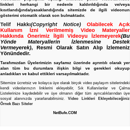
linkleri herhangi bir nedenle kaldırıldığında ve/veya
kısıtlandığında/yasaklandığında sitemizde de ilgili videonun
gösterimi otomatik olarak son bulmaktadır.
Telif Hakkı
(Copyright Notice)
Olabilecek Açık
Kullanım İzni Verilmemiş Video Materyaller
Hakkında Önerimiz İlgili Videoyu İzlemeyerek
(Bu
Yönde Materyallerin İzlenmesine Destek
Vermeyerek)
, Resmi Olarak Satın Alıp İzlemeniz
Yönündedir.
Tarafımızdan Üyelerimizin sayfamız üzerinde ayrıntılı olarak yer
alan tüm bu durumlara ilişkin bilgi ve gerekleri okuyup
anladıkları ve kabul ettikleri varsayılmaktadır.
Sitemize ücretsiz ve kol
ayca üye olarak birçok video paylaşım sitelerindeki
kendi videolarınızın linklerini ekleyebilir, Sık Kullanılanlar ve Çalma
Listelerinize kaydedebilir ve üye olmanın diğer tüm ayrıcalıklarından üye
sosyal alanınızda yararlanabilirsiniz.
Video Linkleri Ekleyebileceğiniz
Örnek Bazı Siteler
NetBufe.COM