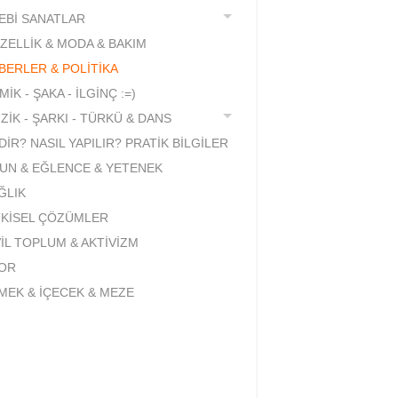
EBİ SANATLAR
ZELLİK & MODA & BAKIM
BERLER & POLİTİKA
İK - ŞAKA - İLGİNÇ :=)
ZİK - ŞARKI - TÜRKÜ & DANS
DİR? NASIL YAPILIR? PRATİK BİLGİLER
UN & EĞLENCE & YETENEK
ĞLIK
TKİSEL ÇÖZÜMLER
VİL TOPLUM & AKTİVİZM
OR
MEK & İÇECEK & MEZE