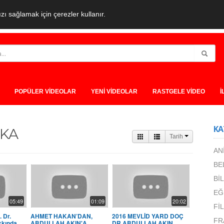
ı sağlamak için çerezler kullanır.
POPÜLER VİDEOLAR
YENİ VİDEOLAR
RASTGELE VİDEO
İ
KA
İKA
Tarih
AN
BE
Bİ
EĞ
05:49
01:09
20:02
Fİ
 Dr.
AHMET HAKAN’DAN,
2016 MEVLİD YARD DOÇ
FR
kkında
ABDULLAH AKIN'A
DR ABDULLAH AKIN