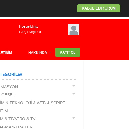
KABUL EDIYORUM
Hoşgeldiniz
Giriş
/
Kayıt Ol
KAYIT OL
LETİŞİM
HAKKINDA
TEGORİLER
İMASYON
LGESEL
LİM & TEKNOLOJİ & WEB & SCRIPT
İTİM
LM & TİYATRO & TV
AGMAN-TRAILER