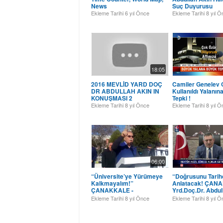
News
Suç Duyurusu
Ekleme Tarihi
6 yıl Önce
Ekleme Tarihi
8 yıl 
18:05
2016 MEVLİD YARD DOÇ
Camiler Genelev 
DR ABDULLAH AKIN IN
Kullanıldı Yalanı
KONUŞMASI 2
Tepki !
Ekleme Tarihi
8 yıl Önce
Ekleme Tarihi
8 yıl 
06:00
“Üniversite’ye Yürümeye
“Doğrusunu Tarihç
Kalkmayalım!”
Anlatacak! ÇAN
ÇANAKKALE -
Yrd.Doç.Dr. Abdul
Yrd.Doç.Dr. Abdullah
AKIN Hakkında R
Ekleme Tarihi
8 yıl Önce
Ekleme Tarihi
8 yıl 
AKIN
Yücel ACER'in