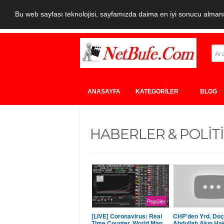
Bu web sayfası teknolojisi, sayfamızda daima en iyi sonucu almanız
ANASAYFA
KATEGORİLER
BLOG
HABERLER & POLİT
Popüler
[LIVE] Coronavirus: Real
CHP'den Yrd. Doç.
Time Counter, World Map,
Abdullah Akın Ha