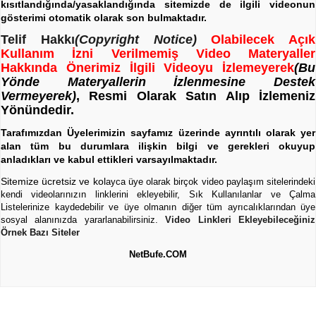
kısıtlandığında/yasaklandığında sitemizde de ilgili videonun
gösterimi otomatik olarak son bulmaktadır.
Telif Hakkı
(Copyright Notice)
Olabilecek Açık
Kullanım İzni Verilmemiş Video Materyaller
Hakkında Önerimiz İlgili Videoyu İzlemeyerek
(Bu
Yönde Materyallerin İzlenmesine Destek
Vermeyerek)
, Resmi Olarak Satın Alıp İzlemeniz
Yönündedir.
Tarafımızdan Üyelerimizin sayfamız üzerinde ayrıntılı olarak yer
alan tüm bu durumlara ilişkin bilgi ve gerekleri okuyup
anladıkları ve kabul ettikleri varsayılmaktadır.
Sitemize ücretsiz ve kol
ayca üye olarak birçok video paylaşım sitelerindeki
kendi videolarınızın linklerini ekleyebilir, Sık Kullanılanlar ve Çalma
Listelerinize kaydedebilir ve üye olmanın diğer tüm ayrıcalıklarından üye
sosyal alanınızda yararlanabilirsiniz.
Video Linkleri Ekleyebileceğiniz
Örnek Bazı Siteler
NetBufe.COM