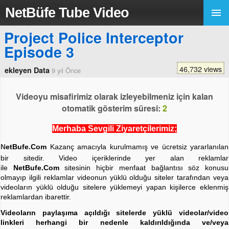
NetBüfe Tube Video
Project Police Interceptor
Episode 3
46,732 views
ekleyen Data
9 yıl Önce
Videoyu misafirimiz olarak izleyebilmeniz için kalan
otomatik gösterim süresi:
2
Merhaba Sevgili Ziyaretçilerimiz;
N
etBufe.Com
Kazanç amacıyla kurulmamış ve ücretsiz yararlanılan
bir sitedir. Video içeriklerinde yer alan reklamlar
ile
NetBufe.Com
sitesinin hiçbir menfaat bağlantısı söz konusu
olmayıp ilgili reklamlar videonun yüklü olduğu siteler tarafından veya
videoların yüklü olduğu sitelere yüklemeyi yapan kişilerce eklenmiş
reklamlardan ibarettir.
Videoların paylaşıma açıldığı sitelerde yüklü videolar/video
linkleri herhangi bir nedenle kaldırıldığında ve/veya