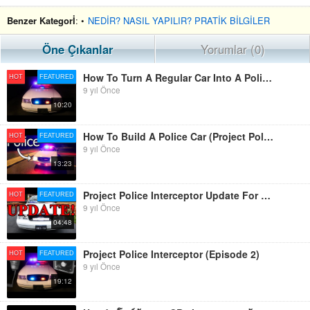
Benzer Kategorİ
: •
NEDİR? NASIL YAPILIR? PRATİK BİLGİLER
Öne Çıkanlar
Yorumlar (0)
How To Turn A Regular Car Into A Police Car (Episode 1 Project Police Interceptor)
HOT
FEATURED
9 yıl Önce
10:20
How To Build A Police Car (Project Police Interceptor)
HOT
FEATURED
9 yıl Önce
13:23
Project Police Interceptor Update For Episode 3 And 4
HOT
FEATURED
9 yıl Önce
04:48
Project Police Interceptor (Episode 2)
HOT
FEATURED
9 yıl Önce
19:12