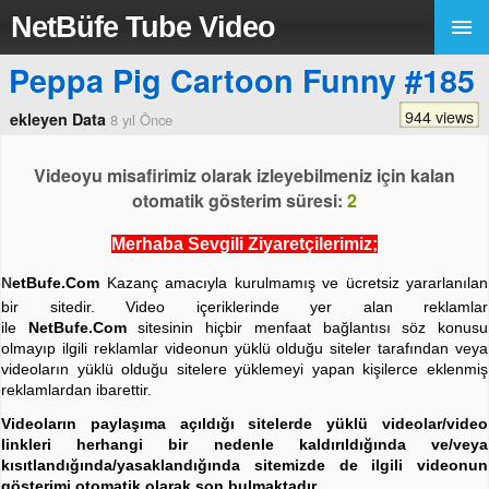
NetBüfe Tube Video
Peppa Pig Cartoon Funny #185
944 views
ekleyen Data
8 yıl Önce
Videoyu misafirimiz olarak izleyebilmeniz için kalan
otomatik gösterim süresi:
2
Merhaba Sevgili Ziyaretçilerimiz;
N
etBufe.Com
Kazanç amacıyla kurulmamış ve ücretsiz yararlanılan
bir sitedir. Video içeriklerinde yer alan reklamlar
ile
NetBufe.Com
sitesinin hiçbir menfaat bağlantısı söz konusu
olmayıp ilgili reklamlar videonun yüklü olduğu siteler tarafından veya
videoların yüklü olduğu sitelere yüklemeyi yapan kişilerce eklenmiş
reklamlardan ibarettir.
Videoların paylaşıma açıldığı sitelerde yüklü videolar/video
linkleri herhangi bir nedenle kaldırıldığında ve/veya
kısıtlandığında/yasaklandığında sitemizde de ilgili videonun
gösterimi otomatik olarak son bulmaktadır.