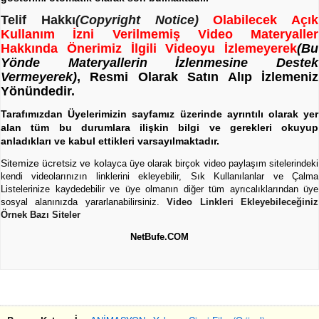
Telif Hakkı
(Copyright Notice)
Olabilecek Açık
Kullanım İzni Verilmemiş Video Materyaller
Hakkında Önerimiz İlgili Videoyu İzlemeyerek
(Bu
Yönde Materyallerin İzlenmesine Destek
Vermeyerek)
, Resmi Olarak Satın Alıp İzlemeniz
Yönündedir.
Tarafımızdan Üyelerimizin sayfamız üzerinde ayrıntılı olarak yer
alan tüm bu durumlara ilişkin bilgi ve gerekleri okuyup
anladıkları ve kabul ettikleri varsayılmaktadır.
Sitemize ücretsiz ve kol
ayca üye olarak birçok video paylaşım sitelerindeki
kendi videolarınızın linklerini ekleyebilir, Sık Kullanılanlar ve Çalma
Listelerinize kaydedebilir ve üye olmanın diğer tüm ayrıcalıklarından üye
sosyal alanınızda yararlanabilirsiniz.
Video Linkleri Ekleyebileceğiniz
Örnek Bazı Siteler
NetBufe.COM