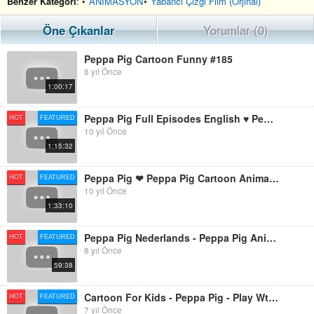
Benzer Kategorİ
: •
ANİMASYON
•
Yabancı Çizgi Film (Orjinal)
Öne Çıkanlar
Yorumlar (0)
Peppa Pig Cartoon Funny #185
8 yıl Önce
1:00:17
Peppa Pig Full Episodes English ♥ Peppa Pig Español Temporada ♥ Animation 2015 Cartoon Disney HD
HOT
FEATURED
10 yıl Önce
1:15:32
Peppa Pig ❤ Peppa Pig Cartoon Animation Movies 2015
HOT
FEATURED
10 yıl Önce
1:33:10
Peppa Pig Nederlands - Peppa Pig Animation Cartoon For Kids # 201
HOT
FEATURED
8 yıl Önce
59:38
Cartoon For Kids - Peppa Pig - Play Wtih PEPPA PIG ABC - Learning Games And Songs For Kids
HOT
FEATURED
7 yıl Önce