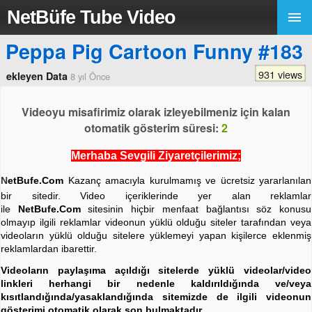
NetBüfe Tube Video
Peppa Pig Cartoon Funny #183
931 views
ekleyen Data
8 yıl Önce
Videoyu misafirimiz olarak izleyebilmeniz için kalan
otomatik gösterim süresi:
2
Merhaba Sevgili Ziyaretçilerimiz;
N
etBufe.Com
Kazanç amacıyla kurulmamış ve ücretsiz yararlanılan
bir sitedir. Video içeriklerinde yer alan reklamlar
ile
NetBufe.Com
sitesinin hiçbir menfaat bağlantısı söz konusu
olmayıp ilgili reklamlar videonun yüklü olduğu siteler tarafından veya
videoların yüklü olduğu sitelere yüklemeyi yapan kişilerce eklenmiş
reklamlardan ibarettir.
Videoların paylaşıma açıldığı sitelerde yüklü videolar/video
linkleri herhangi bir nedenle kaldırıldığında ve/veya
kısıtlandığında/yasaklandığında sitemizde de ilgili videonun
gösterimi otomatik olarak son bulmaktadır.