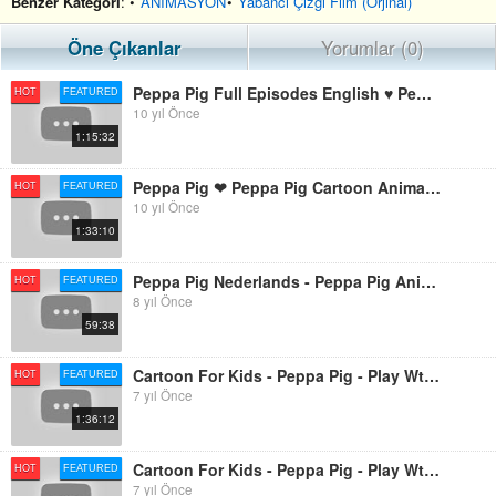
Benzer Kategorİ
: •
ANİMASYON
•
Yabancı Çizgi Film (Orjinal)
Öne Çıkanlar
Yorumlar (0)
Peppa Pig Full Episodes English ♥ Peppa Pig Español Temporada ♥ Animation 2015 Cartoon Disney HD
HOT
FEATURED
10 yıl Önce
1:15:32
Peppa Pig ❤ Peppa Pig Cartoon Animation Movies 2015
HOT
FEATURED
10 yıl Önce
1:33:10
Peppa Pig Nederlands - Peppa Pig Animation Cartoon For Kids # 201
HOT
FEATURED
8 yıl Önce
59:38
Cartoon For Kids - Peppa Pig - Play Wtih PEPPA PIG ABC - Learning Games And Songs For Kids
HOT
FEATURED
7 yıl Önce
1:36:12
Cartoon For Kids - Peppa Pig - Play Wtih PEPPA PIG ABC - Learning Games And Songs For Kids
HOT
FEATURED
7 yıl Önce