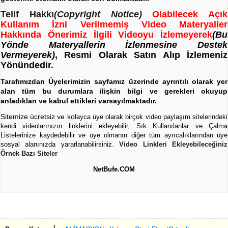
Telif Hakkı
(Copyright Notice)
Olabilecek Açık
Kullanım İzni Verilmemiş Video Materyaller
Hakkında Önerimiz İlgili Videoyu İzlemeyerek
(Bu
Yönde Materyallerin İzlenmesine Destek
Vermeyerek)
, Resmi Olarak Satın Alıp İzlemeniz
Yönündedir.
Tarafımızdan Üyelerimizin sayfamız üzerinde ayrıntılı olarak yer
alan tüm bu durumlara ilişkin bilgi ve gerekleri okuyup
anladıkları ve kabul ettikleri varsayılmaktadır.
Sitemize ücretsiz ve kol
ayca üye olarak birçok video paylaşım sitelerindeki
kendi videolarınızın linklerini ekleyebilir, Sık Kullanılanlar ve Çalma
Listelerinize kaydedebilir ve üye olmanın diğer tüm ayrıcalıklarından üye
sosyal alanınızda yararlanabilirsiniz.
Video Linkleri Ekleyebileceğiniz
Örnek Bazı Siteler
NetBufe.COM