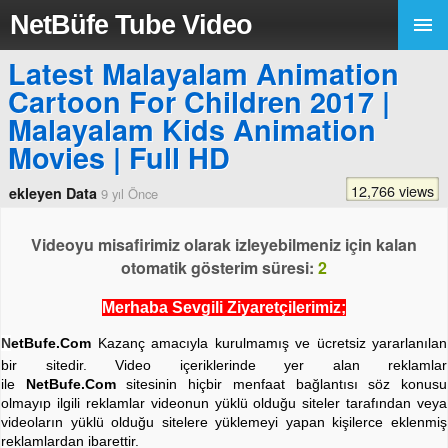
NetBüfe Tube Video
Latest Malayalam Animation
Cartoon For Children 2017 |
Malayalam Kids Animation
Movies | Full HD
12,766 views
ekleyen Data
9 yıl Önce
Videoyu misafirimiz olarak izleyebilmeniz için kalan
otomatik gösterim süresi:
2
Merhaba Sevgili Ziyaretçilerimiz;
N
etBufe.Com
Kazanç amacıyla kurulmamış ve ücretsiz yararlanılan
bir sitedir. Video içeriklerinde yer alan reklamlar
ile
NetBufe.Com
sitesinin hiçbir menfaat bağlantısı söz konusu
olmayıp ilgili reklamlar videonun yüklü olduğu siteler tarafından veya
videoların yüklü olduğu sitelere yüklemeyi yapan kişilerce eklenmiş
reklamlardan ibarettir.