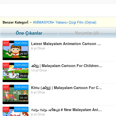
Benzer Kategorİ
: •
ANİMASYON
•
Yabancı Çizgi Film (Orjinal)
Öne Çıkanlar
Yorumlar (0)
Latest Malayalam Animation Cartoon For Children 2017 | Malayalam Kids Animation Movies | Full HD
HOT
FEATURED
8 yıl Önce
28:32
കിട്ടു | Malayalam Cartoon For Children | Kittu Animation Movies Full Movies Malayalam 2015
HOT
FEATURED
10 yıl Önce
36:00
Kittu (കിട്ടു) | Malayalam Cartoon For Children | Animation Movies Full Movies Malayalam
HOT
FEATURED
8 yıl Önce
36:09
ഡും ഡും ഹിപ്പോ # New Malayalam Animation Cartoon 2017 # Malayalam Cartoon For Children 2017
HOT
FEATURED
8 yıl Önce