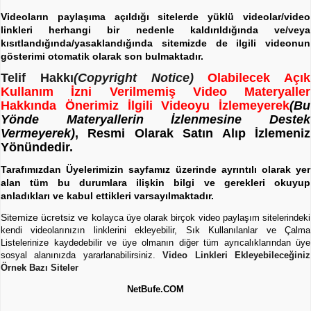
Videoların paylaşıma açıldığı sitelerde yüklü videolar/video
linkleri herhangi bir nedenle kaldırıldığında ve/veya
kısıtlandığında/yasaklandığında sitemizde de ilgili videonun
gösterimi otomatik olarak son bulmaktadır.
Telif Hakkı
(Copyright Notice)
Olabilecek Açık
Kullanım İzni Verilmemiş Video Materyaller
Hakkında Önerimiz İlgili Videoyu İzlemeyerek
(Bu
Yönde Materyallerin İzlenmesine Destek
Vermeyerek)
, Resmi Olarak Satın Alıp İzlemeniz
Yönündedir.
Tarafımızdan Üyelerimizin sayfamız üzerinde ayrıntılı olarak yer
alan tüm bu durumlara ilişkin bilgi ve gerekleri okuyup
anladıkları ve kabul ettikleri varsayılmaktadır.
Sitemize ücretsiz ve kol
ayca üye olarak birçok video paylaşım sitelerindeki
kendi videolarınızın linklerini ekleyebilir, Sık Kullanılanlar ve Çalma
Listelerinize kaydedebilir ve üye olmanın diğer tüm ayrıcalıklarından üye
sosyal alanınızda yararlanabilirsiniz.
Video Linkleri Ekleyebileceğiniz
Örnek Bazı Siteler
NetBufe.COM