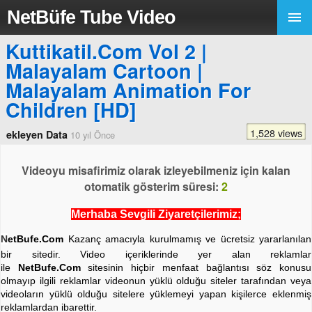
NetBüfe Tube Video
Kuttikatil.Com Vol 2 |
Malayalam Cartoon |
Malayalam Animation For
Children [HD]
1,528 views
ekleyen Data
10 yıl Önce
Videoyu misafirimiz olarak izleyebilmeniz için kalan
otomatik gösterim süresi:
2
Merhaba Sevgili Ziyaretçilerimiz;
N
etBufe.Com
Kazanç amacıyla kurulmamış ve ücretsiz yararlanılan
bir sitedir. Video içeriklerinde yer alan reklamlar
ile
NetBufe.Com
sitesinin hiçbir menfaat bağlantısı söz konusu
olmayıp ilgili reklamlar videonun yüklü olduğu siteler tarafından veya
videoların yüklü olduğu sitelere yüklemeyi yapan kişilerce eklenmiş
reklamlardan ibarettir.