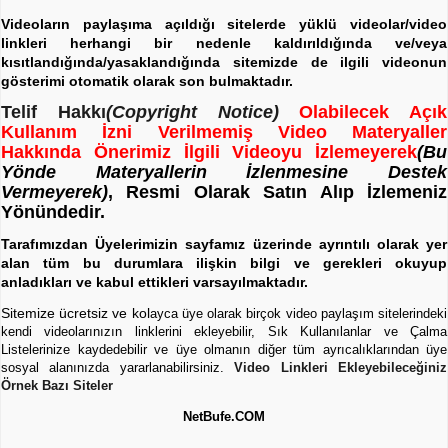
Videoların paylaşıma açıldığı sitelerde yüklü videolar/video
linkleri herhangi bir nedenle kaldırıldığında ve/veya
kısıtlandığında/yasaklandığında sitemizde de ilgili videonun
gösterimi otomatik olarak son bulmaktadır.
Telif Hakkı
(Copyright Notice)
Olabilecek Açık
Kullanım İzni Verilmemiş Video Materyaller
Hakkında Önerimiz İlgili Videoyu İzlemeyerek
(Bu
Yönde Materyallerin İzlenmesine Destek
Vermeyerek)
, Resmi Olarak Satın Alıp İzlemeniz
Yönündedir.
Tarafımızdan Üyelerimizin sayfamız üzerinde ayrıntılı olarak yer
alan tüm bu durumlara ilişkin bilgi ve gerekleri okuyup
anladıkları ve kabul ettikleri varsayılmaktadır.
Sitemize ücretsiz ve kol
ayca üye olarak birçok video paylaşım sitelerindeki
kendi videolarınızın linklerini ekleyebilir, Sık Kullanılanlar ve Çalma
Listelerinize kaydedebilir ve üye olmanın diğer tüm ayrıcalıklarından üye
sosyal alanınızda yararlanabilirsiniz.
Video Linkleri Ekleyebileceğiniz
Örnek Bazı Siteler
NetBufe.COM