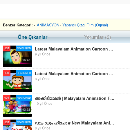
Benzer Kategorİ
: •
ANİMASYON
•
Yabancı Çizgi Film (Orjinal)
Öne Çıkanlar
Yorumlar (0)
Latest Malayalam Animation Cartoon For Children 2017 | Malayalam Kids Animation Movies | Full HD
HOT
FEATURED
9 yıl Önce
56:26
Latest Malayalam Animation Cartoon For Children 2017 | Malayalam Kids Animation Movies | Full HD
HOT
FEATURED
8 yıl Önce
28:32
അക്കിടിമാമൻ | Malayalam Animation For Children | Akkidimaman | Malayalam Cartoon For Children
HOT
FEATURED
10 yıl Önce
42:22
ഡും ഡും ഹിപ്പോ # New Malayalam Animation Cartoon 2017 # Malayalam Cartoon For Children 2017
HOT
FEATURED
8 yıl Önce