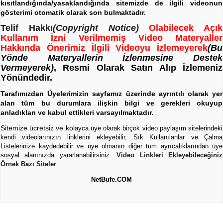
kısıtlandığında/yasaklandığında sitemizde de ilgili videonun
gösterimi otomatik olarak son bulmaktadır.
Telif Hakkı
(Copyright Notice)
Olabilecek Açık
Kullanım İzni Verilmemiş Video Materyaller
Hakkında Önerimiz İlgili Videoyu İzlemeyerek
(Bu
Yönde Materyallerin İzlenmesine Destek
Vermeyerek)
, Resmi Olarak Satın Alıp İzlemeniz
Yönündedir.
Tarafımızdan Üyelerimizin sayfamız üzerinde ayrıntılı olarak yer
alan tüm bu durumlara ilişkin bilgi ve gerekleri okuyup
anladıkları ve kabul ettikleri varsayılmaktadır.
Sitemize ücretsiz ve kol
ayca üye olarak birçok video paylaşım sitelerindeki
kendi videolarınızın linklerini ekleyebilir, Sık Kullanılanlar ve Çalma
Listelerinize kaydedebilir ve üye olmanın diğer tüm ayrıcalıklarından üye
sosyal alanınızda yararlanabilirsiniz.
Video Linkleri Ekleyebileceğiniz
Örnek Bazı Siteler
NetBufe.COM