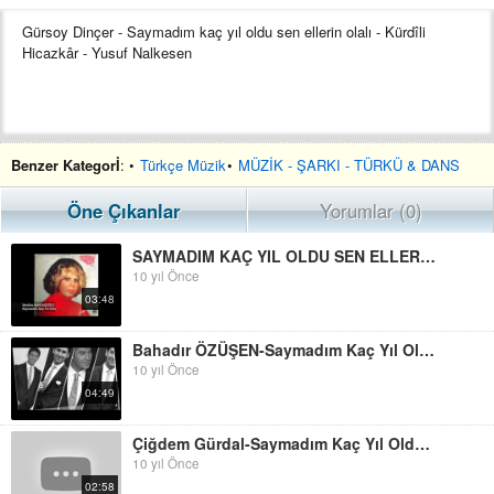
Gürsoy Dinçer - Saymadım kaç yıl oldu sen ellerin olalı - Kürdîli
Hicazkâr - Yusuf Nalkesen
Benzer Kategorİ
: •
Türkçe Müzik
•
MÜZİK - ŞARKI - TÜRKÜ & DANS
Öne Çıkanlar
Yorumlar (0)
SAYMADIM KAÇ YIL OLDU SEN ELLERİN OLALI (Mediha SANCAKOĞLU)
10 yıl Önce
03:48
Bahadır ÖZÜŞEN-Saymadım Kaç Yıl Oldu Sen Ellerin Olalı (KÜRDİLİ HİCAZKÂR)R.G.
10 yıl Önce
04:49
Çiğdem Gürdal-Saymadım Kaç Yıl Oldu Sen Ellerin Olalı
10 yıl Önce
02:58