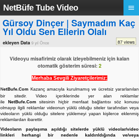
NetBüfe Tube Video
Gürsoy Dinçer | Saymadım Kaç
Yıl Oldu Sen Ellerin Olalı
87 views
ekleyen Data
9 yıl Önce
Videoyu misafirimiz olarak izleyebilmeniz için kalan
otomatik gösterim süresi:
2
Merhaba Sevgili Ziyaretçilerimiz;
N
etBufe.Com
Kazanç amacıyla kurulmamış ve ücretsiz yararlanılan
bir sitedir. Video içeriklerinde yer alan reklamlar
ile
NetBufe.Com
sitesinin hiçbir menfaat bağlantısı söz konusu
olmayıp ilgili reklamlar videonun yüklü olduğu siteler tarafından veya
videoların yüklü olduğu sitelere yüklemeyi yapan kişilerce eklenmiş
reklamlardan ibarettir.
Videoların paylaşıma açıldığı sitelerde yüklü videolar/video
linkleri herhangi bir nedenle kaldırıldığında ve/veya