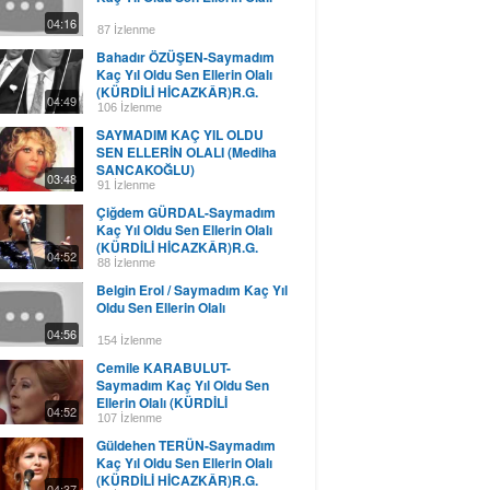
04:16
87 İzlenme
Bahadır ÖZÜŞEN-Saymadım
Kaç Yıl Oldu Sen Ellerin Olalı
(KÜRDİLİ HİCAZKÂR)R.G.
04:49
106 İzlenme
SAYMADIM KAÇ YIL OLDU
SEN ELLERİN OLALI (Mediha
SANCAKOĞLU)
03:48
91 İzlenme
Çiğdem GÜRDAL-Saymadım
Kaç Yıl Oldu Sen Ellerin Olalı
(KÜRDİLİ HİCAZKÂR)R.G.
04:52
88 İzlenme
Belgin Erol / Saymadım Kaç Yıl
Oldu Sen Ellerin Olalı
04:56
154 İzlenme
Cemile KARABULUT-
Saymadım Kaç Yıl Oldu Sen
Ellerin Olalı (KÜRDİLİ
04:52
HİCAZKÂR)R.G.
107 İzlenme
Güldehen TERÜN-Saymadım
Kaç Yıl Oldu Sen Ellerin Olalı
(KÜRDİLİ HİCAZKÂR)R.G.
04:37