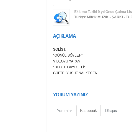
Ekleme Tarihi
9 yıl Önce
Çalma List
Türkçe Müzik
MÜZİK - ŞARKI - T
AÇIKLAMA
SOLİST:
*GÖNÜL SÖYLER*
VİDEOYU YAPAN
*RECEP GAYRETLİ*
GÜFTE: YUSUF NALKESEN
BESTE: YUSUF NALKESEN
USUL: DÜYEK
MAKAM: KÜRDİLİ HİCAZKÂR
YORUM YAZINIZ
***
Saymadım kaç yıl oldu sen ellerin olalı
Bilmem yüzün güldü mü, ayrıldık ayrılalı
Yorumlar
Facebook
Disqus
Beni sorarsan eğer, gönlüm hâlâ yaralı
Bilmem yüzün güldü mü, ayrıldık ayrılalı