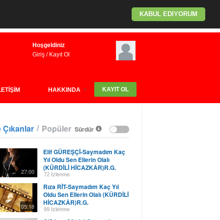
KABUL EDIYORUM
Hoşgeldiniz
Giriş
/
Kayıt Ol
KAYIT OL
LETİŞİM
HAKKINDA
/
 Çıkanlar
Popüler
Sürdür
Elif GÜREŞÇİ-Saymadım Kaç
Yıl Oldu Sen Ellerin Olalı
(KÜRDİLİ HİCAZKÂR)R.G.
27:00
72 İzlenme
Rıza RİT-Saymadım Kaç Yıl
Oldu Sen Ellerin Olalı (KÜRDİLİ
HİCAZKÂR)R.G.
05:18
99 İzlenme