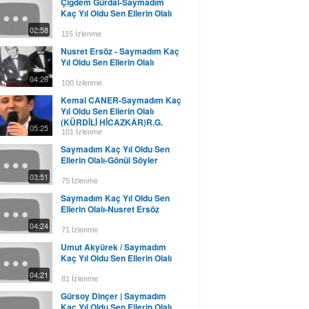
Çiğdem Gürdal-Saymadım
Kaç Yıl Oldu Sen Ellerin Olalı
02:58
115 İzlenme
Nusret Ersöz - Saymadım Kaç
Yıl Oldu Sen Ellerin Olalı
04:26
100 İzlenme
Kemal CANER-Saymadım Kaç
Yıl Oldu Sen Ellerin Olalı
(KÜRDİLİ HİCAZKÂR)R.G.
05:25
101 İzlenme
Saymadım Kaç Yıl Oldu Sen
Ellerin Olalı-Gönül Söyler
03:51
75 İzlenme
Saymadım Kaç Yıl Oldu Sen
Ellerin Olalı-Nusret Ersöz
04:24
71 İzlenme
Umut Akyürek / Saymadım
Kaç Yıl Oldu Sen Ellerin Olalı
04:21
81 İzlenme
Gürsoy Dinçer | Saymadım
Kaç Yıl Oldu Sen Ellerin Olalı