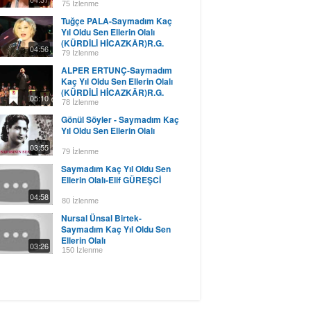
75 İzlenme
Tuğçe PALA-Saymadım Kaç
Yıl Oldu Sen Ellerin Olalı
(KÜRDİLİ HİCAZKÂR)R.G.
04:56
79 İzlenme
ALPER ERTUNÇ-Saymadım
Kaç Yıl Oldu Sen Ellerin Olalı
(KÜRDİLİ HİCAZKÂR)R.G.
05:10
78 İzlenme
Gönül Söyler - Saymadım Kaç
Yıl Oldu Sen Ellerin Olalı
03:55
79 İzlenme
Saymadım Kaç Yıl Oldu Sen
Ellerin Olalı-Elif GÜREŞCİ
04:58
80 İzlenme
Nursal Ünsal Birtek-
Saymadım Kaç Yıl Oldu Sen
Ellerin Olalı
03:26
150 İzlenme