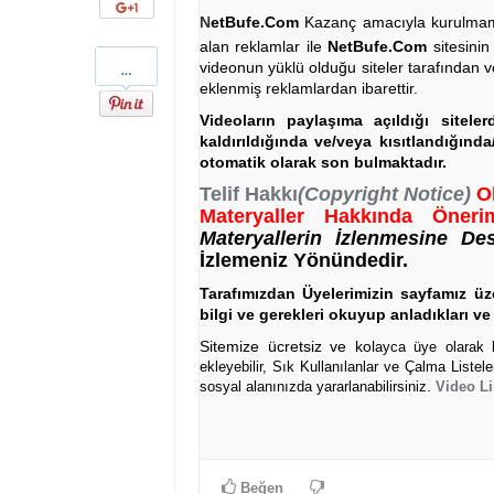
Google+
N
etBufe.Com
Kazanç amacıyla kurulmamış 
alan reklamlar ile
NetBufe.Com
sitesinin
Pinterest
videonun yüklü olduğu siteler tarafından v
eklenmiş reklamlardan ibarettir.
Videoların paylaşıma açıldığı sitele
kaldırıldığında ve/veya kısıtlandığınd
otomatik olarak son bulmaktadır.
Telif Hakkı
(Copyright Notice)
O
Materyaller Hakkında Önerim
Materyallerin İzlenmesine De
İzlemeniz Yönündedir.
Tarafımızdan Üyelerimizin sayfamız üze
bilgi ve gerekleri okuyup anladıkları ve 
Sitemize ücretsiz ve kol
ayca üye olarak bi
ekleyebilir, Sık Kullanılanlar ve Çalma Listel
sosyal alanınızda yararlanabilirsiniz.
Video Li
Beğen