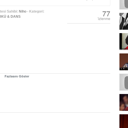
77
esi Sahibi:
Niho
- Kategori:
ÜRKÜ & DANS
i̇zlenme
Fazlasını Göster