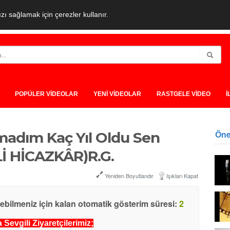
ı sağlamak için çerezler kullanır.
POPÜLER VİDEOLAR
YENİ VİDEOLAR
RASTGELE VİDEO
İ
Öne
adım Kaç Yıl Oldu Sen
İLİ HİCAZKÂR)R.G.
Yeniden Boyutlandır
Işıkları Kapat
yebilmeniz için kalan otomatik gösterim süresi:
2
Sevgili Ziyaretçilerimiz;