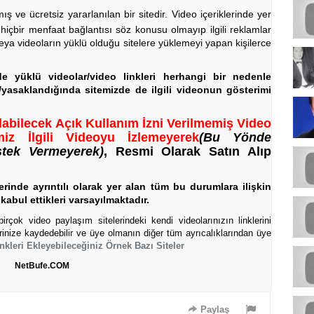
ve ücretsiz yararlanılan bir sitedir. Video içeriklerinde yer
 hiçbir menfaat bağlantısı söz konusu olmayıp ilgili reklamlar
eya videoların yüklü olduğu sitelere yüklemeyi yapan kişilerce
rde yüklü videolar/video linkleri herhangi bir nedenle
a/yasaklandığında sitemizde de ilgili videonun gösterimi
labilecek Açık Kullanım İzni Verilmemiş Video
iz İlgili Videoyu İzlemeyerek
(Bu Yönde
stek Vermeyerek)
, Resmi Olarak Satın Alıp
rinde ayrıntılı olarak yer alan tüm bu durumlara ilişkin
kabul ettikleri varsayılmaktadır.
rçok video paylaşım sitelerindeki kendi videolarınızın linklerini
erinize kaydedebilir ve üye olmanın diğer tüm ayrıcalıklarından üye
nkleri Ekleyebileceğiniz Örnek Bazı Siteler
NetBufe.COM
Paylaş