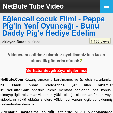
NetBüfe Tube Video
Eğlenceli çocuk Filmi - Peppa
Pig'in Yeni Oyuncağı - Bunu
Daddy Pig'e Hediye Edelim
1,163 views
ekleyen Data
9 yıl Önce
Videoyu misafirimiz olarak izleyebilmeniz için kalan
otomatik gösterim süresi:
2
Merhaba Sevgili Ziyaretçilerimiz;
N
etBufe.Com
Kazanç amacıyla kurulmamış ve ücretsiz yararlanılan
bir sitedir. Video içeriklerinde yer alan reklamlar
ile
NetBufe.Com
sitesinin hiçbir menfaat bağlantısı söz konusu
olmayıp ilgili reklamlar videonun yüklü olduğu siteler tarafından veya
videoların yüklü olduğu sitelere yüklemeyi yapan kişilerce eklenmiş
reklamlardan ibarettir.
Videoların paylaşıma açıldığı sitelerde yüklü videolar/video