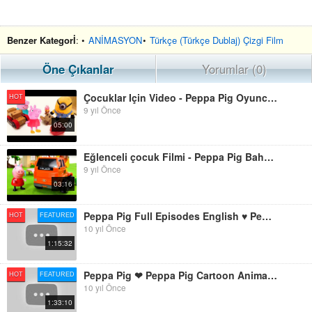
Benzer Kategorİ
: •
ANİMASYON
•
Türkçe (Türkçe Dublaj) Çizgi Film
Öne Çıkanlar
Yorumlar (0)
Çocuklar Için Video - Peppa Pig Oyuncakları- Peppa Ve George Yeni Oyuncağı Kırmışlar
HOT
9 yıl Önce
05:00
Eğlenceli çocuk Filmi - Peppa Pig Bahçesine Ağaçlar Dikiyor - Ona Yardım Edelim
9 yıl Önce
03:16
Peppa Pig Full Episodes English ♥ Peppa Pig Español Temporada ♥ Animation 2015 Cartoon Disney HD
HOT
FEATURED
10 yıl Önce
1:15:32
Peppa Pig ❤ Peppa Pig Cartoon Animation Movies 2015
HOT
FEATURED
10 yıl Önce
1:33:10