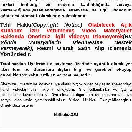
linkleri herhangi bir nedenle kaldırıldığında ve/veya
kısıtlandığında/yasaklandığında sitemizde de ilgili videonun
gösterimi otomatik olarak son bulmaktadır.
Telif Hakkı
(Copyright Notice)
Olabilecek Açık
Kullanım İzni Verilmemiş Video Materyaller
Hakkında Önerimiz İlgili Videoyu İzlemeyerek
(Bu
Yönde Materyallerin İzlenmesine Destek
Vermeyerek)
, Resmi Olarak Satın Alıp İzlemeniz
Yönündedir.
Tarafımızdan Üyelerimizin sayfamız üzerinde ayrıntılı olarak yer
alan tüm bu durumlara ilişkin bilgi ve gerekleri okuyup
anladıkları ve kabul ettikleri varsayılmaktadır.
Sitemize ücretsiz ve kol
ayca üye olarak birçok video paylaşım sitelerindeki
kendi videolarınızın linklerini ekleyebilir, Sık Kullanılanlar ve Çalma
Listelerinize kaydedebilir ve üye olmanın diğer tüm ayrıcalıklarından üye
sosyal alanınızda yararlanabilirsiniz.
Video Linkleri Ekleyebileceğiniz
Örnek Bazı Siteler
NetBufe.COM