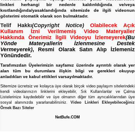
linkleri herhangi bir nedenle kaldırıldığında ve/veya
kısıtlandığında/yasaklandığında sitemizde de ilgili videonun
gösterimi otomatik olarak son bulmaktadır.
Telif Hakkı
(Copyright Notice)
Olabilecek Açık
Kullanım İzni Verilmemiş Video Materyaller
Hakkında Önerimiz İlgili Videoyu İzlemeyerek
(Bu
Yönde Materyallerin İzlenmesine Destek
Vermeyerek)
, Resmi Olarak Satın Alıp İzlemeniz
Yönündedir.
Tarafımızdan Üyelerimizin sayfamız üzerinde ayrıntılı olarak yer
alan tüm bu durumlara ilişkin bilgi ve gerekleri okuyup
anladıkları ve kabul ettikleri varsayılmaktadır.
Sitemize ücretsiz ve kol
ayca üye olarak birçok video paylaşım sitelerindeki
kendi videolarınızın linklerini ekleyebilir, Sık Kullanılanlar ve Çalma
Listelerinize kaydedebilir ve üye olmanın diğer tüm ayrıcalıklarından üye
sosyal alanınızda yararlanabilirsiniz.
Video Linkleri Ekleyebileceğiniz
Örnek Bazı Siteler
NetBufe.COM