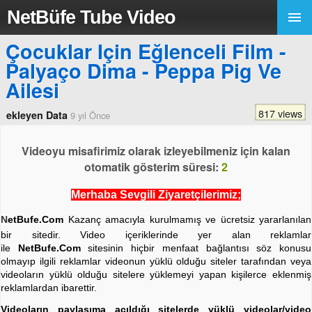
NetBüfe Tube Video
Çocuklar Için Eğlenceli Film -
Palyaço Dima - Peppa Pig Ve
Ailesi
817 views
ekleyen Data
9 yıl Önce
Videoyu misafirimiz olarak izleyebilmeniz için kalan
otomatik gösterim süresi:
2
Merhaba Sevgili Ziyaretçilerimiz;
N
etBufe.Com
Kazanç amacıyla kurulmamış ve ücretsiz yararlanılan
bir sitedir. Video içeriklerinde yer alan reklamlar
ile
NetBufe.Com
sitesinin hiçbir menfaat bağlantısı söz konusu
olmayıp ilgili reklamlar videonun yüklü olduğu siteler tarafından veya
videoların yüklü olduğu sitelere yüklemeyi yapan kişilerce eklenmiş
reklamlardan ibarettir.
Videoların paylaşıma açıldığı sitelerde yüklü videolar/video