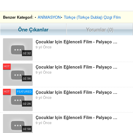
Benzer Kategorİ
: •
ANİMASYON
•
Türkçe (Türkçe Dublaj) Çizgi Film
Öne Çıkanlar
Yorumlar (0)
Çocuklar Için Eğlenceli Film - Palyaço Dima - Araba Pisti
9 yıl Önce
02:32
Çocuklar Için Eğlenceli Film - Palyaço Dima Bize İngilizce Renkleri öğretiyor
HOT
9 yıl Önce
02:56
Çocuklar Için Eğlenceli Film - Palyaço Dima Ve Paw Patrol Oyuncakları
HOT
FEATURED
9 yıl Önce
02:26
Çocuklar Için Eğlenceli Film - Palyaço Dima - Oyuncak Minyonlar
9 yıl Önce
02:58