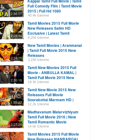
Kappal Tamil Full Movie | Tamil
Full Comedy Film | Tamil Movie
2015 | Full Hd 1080
2:28:07
40.4k İzlenme
Tamil Movies 2015 Full Movie
New Releases Salim HD
Exclusive | Latest Tamil
2:25:14
Movies 2015 Full Movie
8,256 İzlenme
New Tamil Movies | Aranmanai
| Tamil Full Movie 2015 New
Releases
2:38:05
3,190 İzlenme
Tamil New Movies 2015 Full
Movie - ANBULLA KAMAL |
Tamil Full Movie 2015 New
2:26:18
Releases
18.3k İzlenme
Tamil New Movie 2015 New
Releases Full Movie
Soorakottai Marmam HD |
1:55:22
Latest Tamil Movies 2015
12.2k İzlenme
Madhavanum Malarvizhiyum
Tamil Full Movie 2016 | New
Tamil Romantic Movie
2:27:26
Releases 2016 |AshwinKumar
14.6k İzlenme
Tamil Movies 2015 Full Movie
New Releases NANBARGAL