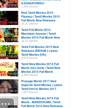
KAVANATHIRKU
2:10:00
1,359 İzlenme
New Tamil Movies 2015 -
Pisaasu | Tamil Movies 2015
Full Movie New Releases
1:47:54
18.1k İzlenme
Tamil Full Movie 2015,
Meendum Amman | Tamil
Movies 2015 Full Movie New
2:20:58
Releases
18.1k İzlenme
Tamil Full Movies 2015 New
Releases IRIDIUM || Latest
Tamil Movies [HD]
2:00:43
8,872 İzlenme
Tamil New Movies 2015 Full
Movie |Oru Oorla | Tamil New
Movies 2015 Full Movie
1:51:04
6,459 İzlenme
Prayaga Martin 2017 New
Superhit Tamil Movies | Latest
Tamil Horror Movies 2017
1:48:08
|South Indian Movies
7,057 İzlenme
Tamil New Movies 2015 Full
Movie - MANDHAGINI | Tamil
Full Movie 2015 New Releases
1:59:21