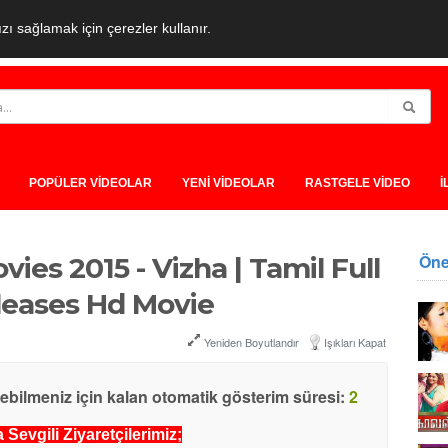
ı sağlamak için çerezler kullanır.
POPÜLER VİDEOLAR
YENİ VİDEOLAR
RASTGELE VİDEO
İ
Öne
ies 2015 - Vizha | Tamil Full
leases Hd Movie
Yeniden Boyutlandır
Işıkları Kapat
yebilmeniz için kalan otomatik gösterim süresi:
2
Sevgili Ziyaretçilerimiz;