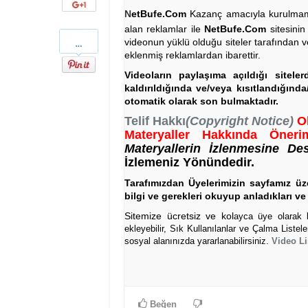
Google+
N
etBufe.Com
Kazanç amacıyla kurulmamış 
alan reklamlar ile
NetBufe.Com
sitesinin
Pinterest
videonun yüklü olduğu siteler tarafından v
eklenmiş reklamlardan ibarettir.
Videoların paylaşıma açıldığı sitele
kaldırıldığında ve/veya kısıtlandığınd
otomatik olarak son bulmaktadır.
Telif Hakkı
(Copyright Notice)
O
Materyaller Hakkında Önerim
Materyallerin İzlenmesine De
İzlemeniz Yönündedir.
Tarafımızdan Üyelerimizin sayfamız üze
bilgi ve gerekleri okuyup anladıkları ve 
Sitemize ücretsiz ve kol
ayca üye olarak bi
ekleyebilir, Sık Kullanılanlar ve Çalma Listel
sosyal alanınızda yararlanabilirsiniz.
Video Li
Beğen