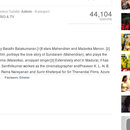
44,104
stesi Sahibi:
Admin
- Kategori:
TRO & TV
i̇zlenme
d by Barathi Balakumaran.[1]It stars Mahendran and Malavika Menon. [2]
thiri, portrays the love story of Sundaram (Mahendran), who plays the
a (Malavika), anoppari singer.[3] Extensively shot in Madurai, it has
 Senthilkumar worked as the cinematographer andPraveen K. L.-N. B.
by Rama Narayanan and Sunir Kheterpal for Sri Thenandal Films, Azure
Fazlasını Göster