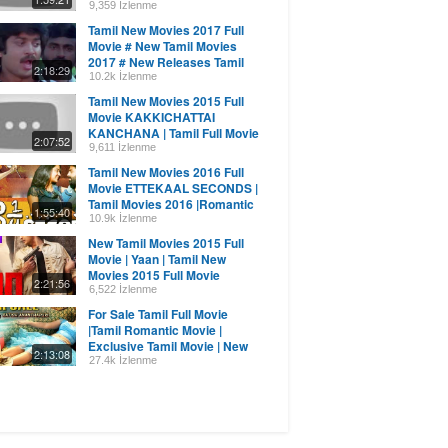
9,359 İzlenme
Tamil New Movies 2017 Full
Movie # New Tamil Movies
2017 # New Releases Tamil
2:18:29
Full Movies 2017
10.2k İzlenme
Tamil New Movies 2015 Full
Movie KAKKICHATTAI
KANCHANA | Tamil Full Movie
2:07:52
2015
9,611 İzlenme
Tamil New Movies 2016 Full
Movie ETTEKAAL SECONDS |
Tamil Movies 2016 |Romantic
1:55:40
Full Movie
10.9k İzlenme
New Tamil Movies 2015 Full
Movie | Yaan | Tamil New
Movies 2015 Full Movie
2:21:56
6,522 İzlenme
For Sale Tamil Full Movie
|Tamil Romantic Movie |
Exclusive Tamil Movie | New
2:13:08
Releases 2016
27.4k İzlenme