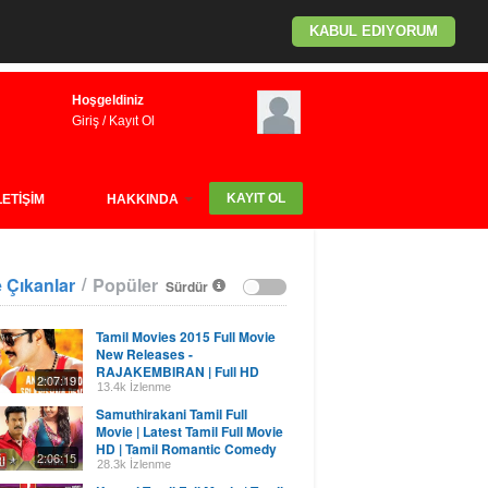
KABUL EDIYORUM
Hoşgeldiniz
Giriş
/
Kayıt Ol
KAYIT OL
LETİŞİM
HAKKINDA
/
 Çıkanlar
Popüler
Sürdür
Tamil Movies 2015 Full Movie
New Releases -
RAJAKEMBIRAN | Full HD
2:07:19
2015
13.4k İzlenme
Samuthirakani Tamil Full
Movie | Latest Tamil Full Movie
HD | Tamil Romantic Comedy
2:06:15
Movie | Full Hd
28.3k İzlenme