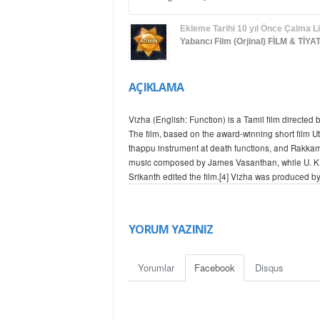
Ekleme Tarihi
10 yıl Önce
Çalma Li
Yabancı Film (Orjinal)
FİLM & TİYA
AÇIKLAMA
Vizha (English: Function) is a Tamil film directe
The film, based on the award-winning short film U
thappu instrument at death functions, and Rakkamm
music composed by James Vasanthan, while U. K.
Srikanth edited the film.[4] Vizha was produced 
Entertainment and JV Media Dreams.
YORUM YAZINIZ
Yorumlar
Facebook
Disqus