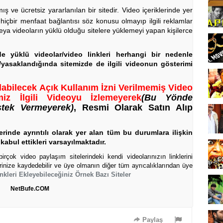
ve ücretsiz yararlanılan bir sitedir. Video içeriklerinde yer
 hiçbir menfaat bağlantısı söz konusu olmayıp ilgili reklamlar
eya videoların yüklü olduğu sitelere yüklemeyi yapan kişilerce
rde yüklü videolar/video linkleri herhangi bir nedenle
a/yasaklandığında sitemizde de ilgili videonun gösterimi
labilecek Açık Kullanım İzni Verilmemiş Video
iz İlgili Videoyu İzlemeyerek
(Bu Yönde
stek Vermeyerek)
, Resmi Olarak Satın Alıp
rinde ayrıntılı olarak yer alan tüm bu durumlara ilişkin
kabul ettikleri varsayılmaktadır.
rçok video paylaşım sitelerindeki kendi videolarınızın linklerini
erinize kaydedebilir ve üye olmanın diğer tüm ayrıcalıklarından üye
nkleri Ekleyebileceğiniz Örnek Bazı Siteler
NetBufe.COM
Paylaş