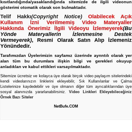
kısıtlandığında/yasaklandığında sitemizde de ilgili videonun
gösterimi otomatik olarak son bulmaktadır.
Telif Hakkı
(Copyright Notice)
Olabilecek Açık
Kullanım İzni Verilmemiş Video Materyaller
Hakkında Önerimiz İlgili Videoyu İzlemeyerek
(Bu
Yönde Materyallerin İzlenmesine Destek
Vermeyerek)
, Resmi Olarak Satın Alıp İzlemeniz
Yönündedir.
Tarafımızdan Üyelerimizin sayfamız üzerinde ayrıntılı olarak yer
alan tüm bu durumlara ilişkin bilgi ve gerekleri okuyup
anladıkları ve kabul ettikleri varsayılmaktadır.
Sitemize ücretsiz ve kol
ayca üye olarak birçok video paylaşım sitelerindeki
kendi videolarınızın linklerini ekleyebilir, Sık Kullanılanlar ve Çalma
Listelerinize kaydedebilir ve üye olmanın diğer tüm ayrıcalıklarından üye
sosyal alanınızda yararlanabilirsiniz.
Video Linkleri Ekleyebileceğiniz
Örnek Bazı Siteler
NetBufe.COM