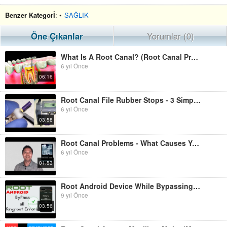
Benzer Kategorİ
: •
SAĞLIK
Öne Çıkanlar
Yorumlar (0)
What Is A Root Canal? (Root Canal Procedure Step By Step)
6 yıl Önce
06:16
Root Canal File Rubber Stops - 3 Simple Tips
6 yıl Önce
03:58
Root Canal Problems - What Causes You Stress During Root Canals?
6 yıl Önce
01:53
Root Android Device While Bypassing All Root Failed Errors [Solved] Kingroot Root Failed
9 yıl Önce
03:56