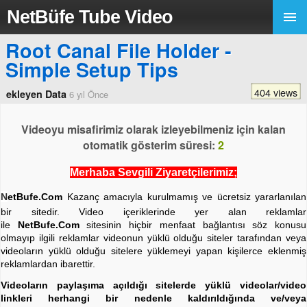
NetBüfe Tube Video
Root Canal File Holder -
Simple Setup Tips
404 views
ekleyen Data
6 yıl Önce
Videoyu misafirimiz olarak izleyebilmeniz için kalan
otomatik gösterim süresi:
2
Merhaba Sevgili Ziyaretçilerimiz;
N
etBufe.Com
Kazanç amacıyla kurulmamış ve ücretsiz yararlanılan
bir sitedir. Video içeriklerinde yer alan reklamlar
ile
NetBufe.Com
sitesinin hiçbir menfaat bağlantısı söz konusu
olmayıp ilgili reklamlar videonun yüklü olduğu siteler tarafından veya
videoların yüklü olduğu sitelere yüklemeyi yapan kişilerce eklenmiş
reklamlardan ibarettir.
Videoların paylaşıma açıldığı sitelerde yüklü videolar/video
linkleri herhangi bir nedenle kaldırıldığında ve/veya