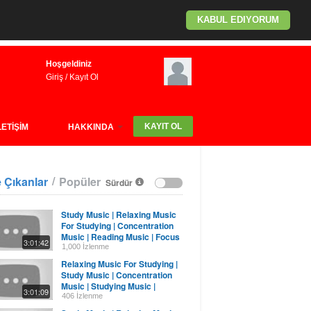
KABUL EDIYORUM
Hoşgeldiniz
Giriş
/
Kayıt Ol
KAYIT OL
LETİŞİM
HAKKINDA
/
 Çıkanlar
Popüler
Sürdür
Study Music | Relaxing Music
For Studying | Concentration
Music | Reading Music | Focus
3:01:42
Music
1,000 İzlenme
Relaxing Music For Studying |
Study Music | Concentration
Music | Studying Music |
3:01:09
Reading Music
406 İzlenme