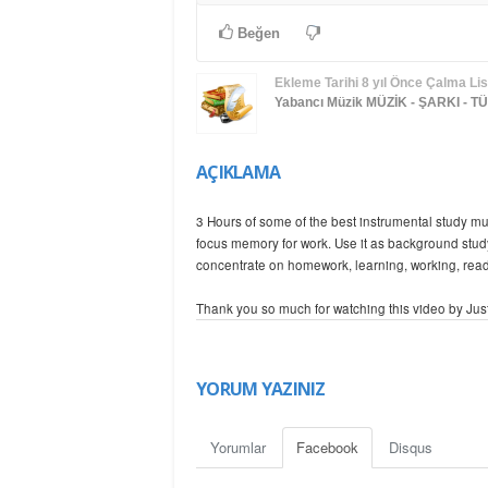
Beğen
Ekleme Tarihi
8 yıl Önce
Çalma List
Yabancı Müzik
MÜZİK - ŞARKI - 
AÇIKLAMA
3 Hours of some of the best instrumental study mu
focus memory for work. Use it as background stud
concentrate on homework, learning, working, readi
Thank you so much for watching this video by Just 
Subscribe :)
Music
YORUM YAZINIZ
"Infinite Perspective" by Kevin MacLeod (incomp
Yorumlar
Facebook
Disqus