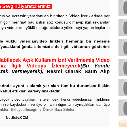
Sevgili Ziyaretçilerimiz;
ve ücretsiz yararlanılan bir sitedir. Video içeriklerinde yer
 hiçbir menfaat bağlantısı söz konusu olmayıp ilgili reklamlar
eya videoların yüklü olduğu sitelere yüklemeyi yapan kişilerce
rde yüklü videolar/video linkleri herhangi bir nedenle
a/yasaklandığında sitemizde de ilgili videonun gösterimi
labilecek Açık Kullanım İzni Verilmemiş Video
iz İlgili Videoyu İzlemeyerek
(Bu Yönde
stek Vermeyerek)
, Resmi Olarak Satın Alıp
rinde ayrıntılı olarak yer alan tüm bu durumlara ilişkin
kabul ettikleri varsayılmaktadır.
rçok video paylaşım sitelerindeki kendi videolarınızın linklerini
erinize kaydedebilir ve üye olmanın diğer tüm ayrıcalıklarından üye
nkleri Ekleyebileceğiniz Örnek Bazı Siteler
NetBufe.COM