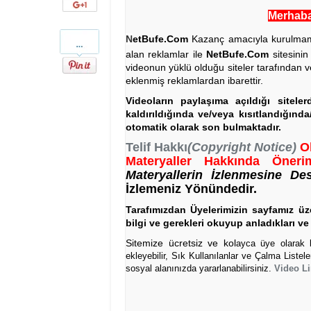
Google+
Merhaba 
Pinterest
N
etBufe.Com
Kazanç amacıyla kurulmamış 
alan reklamlar ile
NetBufe.Com
sitesinin
videonun yüklü olduğu siteler tarafından v
eklenmiş reklamlardan ibarettir.
Videoların paylaşıma açıldığı sitele
kaldırıldığında ve/veya kısıtlandığınd
otomatik olarak son bulmaktadır.
Telif Hakkı
(Copyright Notice)
O
Materyaller Hakkında Önerim
Materyallerin İzlenmesine De
İzlemeniz Yönündedir.
Tarafımızdan Üyelerimizin sayfamız üze
bilgi ve gerekleri okuyup anladıkları ve 
Sitemize ücretsiz ve kol
ayca üye olarak bi
ekleyebilir, Sık Kullanılanlar ve Çalma Listel
sosyal alanınızda yararlanabilirsiniz.
Video Li