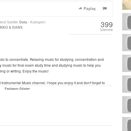
Paylaş
399
esi Sahibi:
Data
- Kategori:
TÜRKÜ & DANS
i̇zlenme
sic to concentrate. Relaxing music for studying, concentration and
y music for final exam study time and studying music to help you
ng or writing. Enjoy the music!
Instrumental Music channel. I hope you enjoy it and don't forget to
Fazlasını Göster
etech.com) (CC BY 3.0)