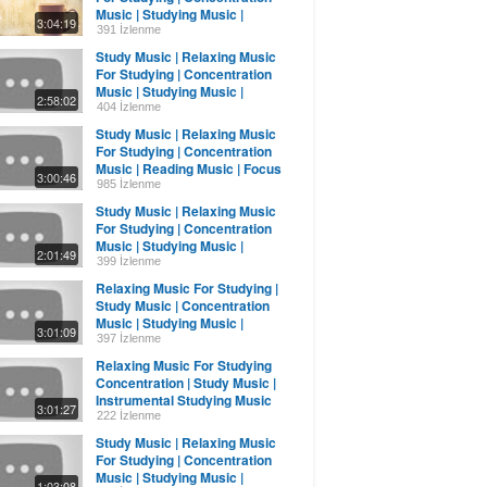
Music | Studying Music |
3:04:19
Reading Music
391 İzlenme
Study Music | Relaxing Music
For Studying | Concentration
Music | Studying Music |
2:58:02
Reading Music
404 İzlenme
Study Music | Relaxing Music
For Studying | Concentration
Music | Reading Music | Focus
3:00:46
Music
985 İzlenme
Study Music | Relaxing Music
For Studying | Concentration
Music | Studying Music |
2:01:49
Reading Music
399 İzlenme
Relaxing Music For Studying |
Study Music | Concentration
Music | Studying Music |
3:01:09
Reading Music
397 İzlenme
Relaxing Music For Studying
Concentration | Study Music |
Instrumental Studying Music
3:01:27
Reading
222 İzlenme
Study Music | Relaxing Music
For Studying | Concentration
Music | Studying Music |
1:03:08