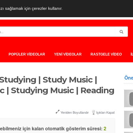
ı sağlamak için çerezler kullanır.
POPÜLER VİDEOLAR
YENİ VİDEOLAR
RASTGELE VİDEO
İ
Öne
Studying | Study Music |
c | Studying Music | Reading
Yeniden Boyutlandır
Işıkları Kapat
yebilmeniz için kalan otomatik gösterim süresi:
1