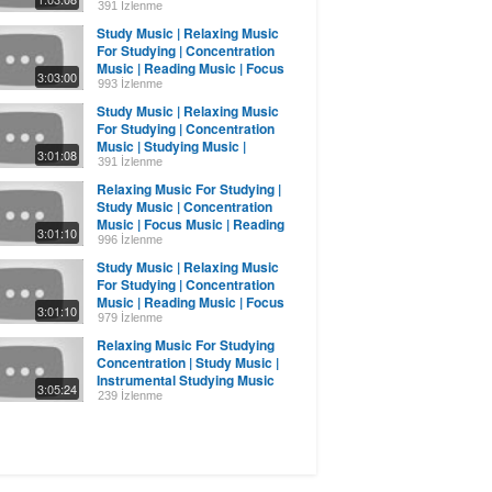
Reading Music
391 İzlenme
Study Music | Relaxing Music
For Studying | Concentration
Music | Reading Music | Focus
3:03:00
Music
993 İzlenme
Study Music | Relaxing Music
For Studying | Concentration
Music | Studying Music |
3:01:08
Reading Music
391 İzlenme
Relaxing Music For Studying |
Study Music | Concentration
Music | Focus Music | Reading
3:01:10
Music
996 İzlenme
Study Music | Relaxing Music
For Studying | Concentration
Music | Reading Music | Focus
3:01:10
Music
979 İzlenme
Relaxing Music For Studying
Concentration | Study Music |
Instrumental Studying Music
3:05:24
Reading
239 İzlenme