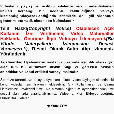
Videoların paylaşıma açıldığı sitelerde yüklü videolar/video
linkleri herhangi bir nedenle kaldırıldığında ve/veya
kısıtlandığında/yasaklandığında sitemizde de ilgili videonun
gösterimi otomatik olarak son bulmaktadır.
Telif Hakkı
(Copyright Notice)
Olabilecek Açık
Kullanım İzni Verilmemiş Video Materyaller
Hakkında Önerimiz İlgili Videoyu İzlemeyerek
(Bu
Yönde Materyallerin İzlenmesine Destek
Vermeyerek)
, Resmi Olarak Satın Alıp İzlemeniz
Yönündedir.
Tarafımızdan Üyelerimizin sayfamız üzerinde ayrıntılı olarak yer
alan tüm bu durumlara ilişkin bilgi ve gerekleri okuyup
anladıkları ve kabul ettikleri varsayılmaktadır.
Sitemize ücretsiz ve kol
ayca üye olarak birçok video paylaşım sitelerindeki
kendi videolarınızın linklerini ekleyebilir, Sık Kullanılanlar ve Çalma
Listelerinize kaydedebilir ve üye olmanın diğer tüm ayrıcalıklarından üye
sosyal alanınızda yararlanabilirsiniz.
Video Linkleri Ekleyebileceğiniz
Örnek Bazı Siteler
NetBufe.COM