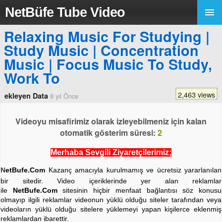
NetBüfe Tube Video
Relaxing Music For Studying |
Study Music | Concentration
Music | Focus Music To Study,
Work To
2,463 views
ekleyen Data
8 yıl Önce
Videoyu misafirimiz olarak izleyebilmeniz için kalan
otomatik gösterim süresi:
2
Merhaba Sevgili Ziyaretçilerimiz;
N
etBufe.Com
Kazanç amacıyla kurulmamış ve ücretsiz yararlanılan
bir sitedir. Video içeriklerinde yer alan reklamlar
ile
NetBufe.Com
sitesinin hiçbir menfaat bağlantısı söz konusu
olmayıp ilgili reklamlar videonun yüklü olduğu siteler tarafından veya
videoların yüklü olduğu sitelere yüklemeyi yapan kişilerce eklenmiş
reklamlardan ibarettir.