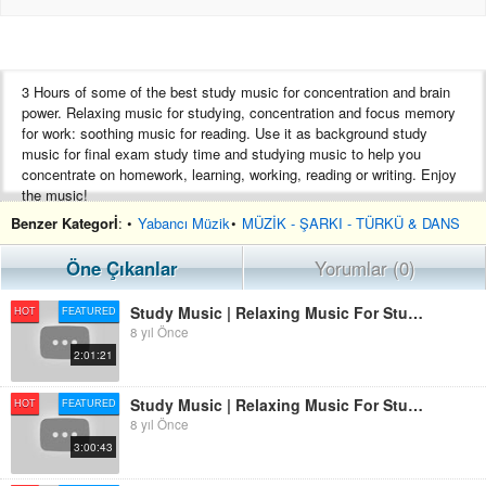
3 Hours of some of the best study music for concentration and brain
power. Relaxing music for studying, concentration and focus memory
for work: soothing music for reading. Use it as background study
music for final exam study time and studying music to help you
concentrate on homework, learning, working, reading or writing. Enjoy
the music!
Benzer Kategorİ
: •
Yabancı Müzik
•
MÜZİK - ŞARKI - TÜRKÜ & DANS
Thank you so much for watching this video by Just Instrumental
Music channel. I hope you enjoy it and don't forget to Subscribe :)
Öne Çıkanlar
Yorumlar (0)
Music:
Study Music | Relaxing Music For Studying | Concentration Music | Studying Music | Focus Music Work
HOT
FEATURED
"Light Awash" by Kevin MacLeod (incompetech.com) (CC BY 3.0)
8 yıl Önce
2:01:21
Study Music | Relaxing Music For Studying | Concentration Music | Studying Music | Focus Music Work
HOT
FEATURED
8 yıl Önce
3:00:43