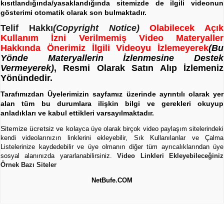
kısıtlandığında/yasaklandığında sitemizde de ilgili videonun
gösterimi otomatik olarak son bulmaktadır.
Telif Hakkı
(Copyright Notice)
Olabilecek Açık
Kullanım İzni Verilmemiş Video Materyaller
Hakkında Önerimiz İlgili Videoyu İzlemeyerek
(Bu
Yönde Materyallerin İzlenmesine Destek
Vermeyerek)
, Resmi Olarak Satın Alıp İzlemeniz
Yönündedir.
Tarafımızdan Üyelerimizin sayfamız üzerinde ayrıntılı olarak yer
alan tüm bu durumlara ilişkin bilgi ve gerekleri okuyup
anladıkları ve kabul ettikleri varsayılmaktadır.
Sitemize ücretsiz ve kol
ayca üye olarak birçok video paylaşım sitelerindeki
kendi videolarınızın linklerini ekleyebilir, Sık Kullanılanlar ve Çalma
Listelerinize kaydedebilir ve üye olmanın diğer tüm ayrıcalıklarından üye
sosyal alanınızda yararlanabilirsiniz.
Video Linkleri Ekleyebileceğiniz
Örnek Bazı Siteler
NetBufe.COM