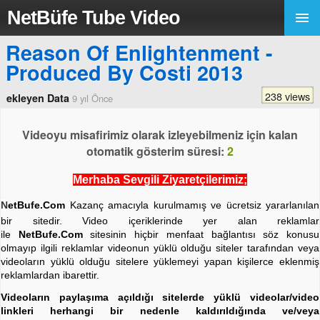
NetBüfe Tube Video
Reason Of Enlightenment -
Produced By Costi 2013
238 views
ekleyen Data
9 yıl Önce
Videoyu misafirimiz olarak izleyebilmeniz için kalan
otomatik gösterim süresi:
2
Merhaba Sevgili Ziyaretçilerimiz;
N
etBufe.Com
Kazanç amacıyla kurulmamış ve ücretsiz yararlanılan
bir sitedir. Video içeriklerinde yer alan reklamlar
ile
NetBufe.Com
sitesinin hiçbir menfaat bağlantısı söz konusu
olmayıp ilgili reklamlar videonun yüklü olduğu siteler tarafından veya
videoların yüklü olduğu sitelere yüklemeyi yapan kişilerce eklenmiş
reklamlardan ibarettir.
Videoların paylaşıma açıldığı sitelerde yüklü videolar/video
linkleri herhangi bir nedenle kaldırıldığında ve/veya