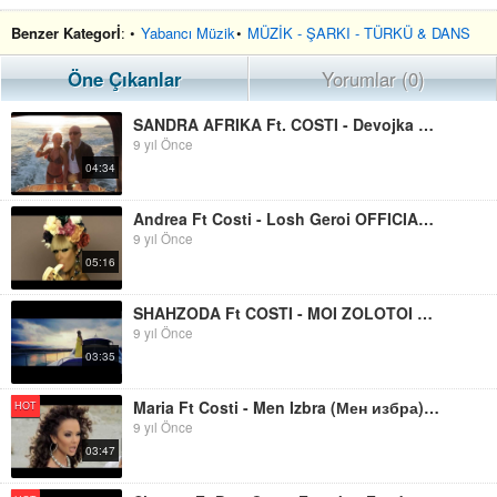
Benzer Kategorİ
: •
Yabancı Müzik
•
MÜZİK - ŞARKI - TÜRKÜ & DANS
Öne Çıkanlar
Yorumlar (0)
SANDRA AFRIKA Ft. COSTI - Devojka Tvog Druga OFFICAL VIDEO HD Produced By COSTI 2013
9 yıl Önce
04:34
Andrea Ft Costi - Losh Geroi OFFICIAL VIDEO HD Produced By Costi 2013
9 yıl Önce
05:16
SHAHZODA Ft COSTI - MOI ZOLOTOI Produced By COSTI 2013
9 yıl Önce
03:35
Maria Ft Costi - Men Izbra (Мен избра) Official Video HD Produced By COSTI 2013
HOT
9 yıl Önce
03:47