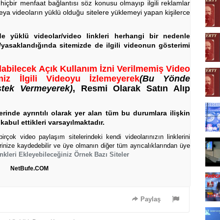
 hiçbir menfaat bağlantısı söz konusu olmayıp ilgili reklamlar
eya videoların yüklü olduğu sitelere yüklemeyi yapan kişilerce
rde yüklü videolar/video linkleri herhangi bir nedenle
a/yasaklandığında sitemizde de ilgili videonun gösterimi
labilecek Açık Kullanım İzni Verilmemiş Video
iz İlgili Videoyu İzlemeyerek
(Bu Yönde
stek Vermeyerek)
, Resmi Olarak Satın Alıp
rinde ayrıntılı olarak yer alan tüm bu durumlara ilişkin
kabul ettikleri varsayılmaktadır.
rçok video paylaşım sitelerindeki kendi videolarınızın linklerini
erinize kaydedebilir ve üye olmanın diğer tüm ayrıcalıklarından üye
nkleri Ekleyebileceğiniz Örnek Bazı Siteler
NetBufe.COM
Paylaş