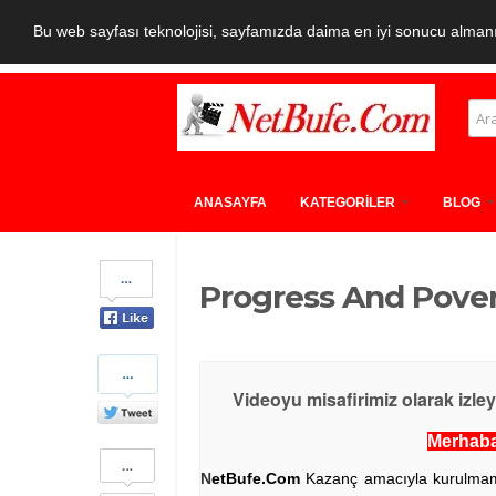
Bu web sayfası teknolojisi, sayfamızda daima en iyi sonucu almanız
ANASAYFA
KATEGORİLER
BLOG
Share
Progress And Pover
on
Facebook
Share
on
Videoyu misafirimiz olarak izle
Twitter
Merhaba 
Share
on
N
etBufe.Com
Kazanç amacıyla kurulmamış 