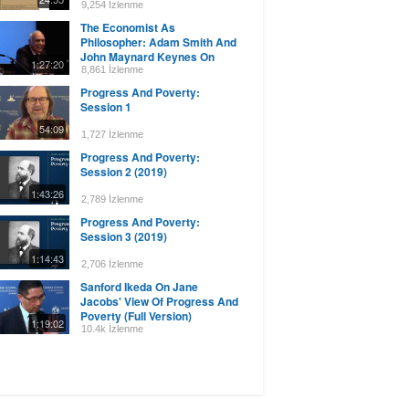
And Towns...
9,254 İzlenme
The Economist As
Philosopher: Adam Smith And
John Maynard Keynes On
1:27:20
Human Nature, Social
8,861 İzlenme
Progress...
Progress And Poverty:
Session 1
54:09
1,727 İzlenme
Progress And Poverty:
Session 2 (2019)
1:43:26
2,789 İzlenme
Progress And Poverty:
Session 3 (2019)
1:14:43
2,706 İzlenme
Sanford Ikeda On Jane
Jacobs' View Of Progress And
Poverty (Full Version)
1:19:02
10.4k İzlenme