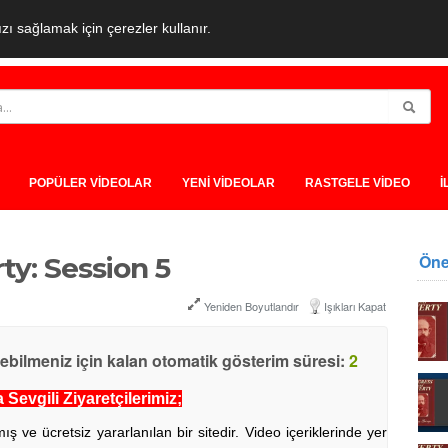
ı sağlamak için çerezler kullanır.
POPÜLER VİDEOLAR
YENİ VİDEOLAR
RASTGELE VİDEO
İ
Öne
ty: Session 5
Yeniden Boyutlandır
Işıkları Kapat
yebilmeniz için kalan otomatik gösterim süresi:
1
Sevgili Ziyaretçilerimiz;
ve ücretsiz yararlanılan bir sitedir. Video içeriklerinde yer