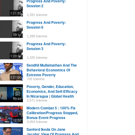
Progress And Poverty:
Session 2
1:21:55
1,281 İzlenme
Progress And Poverty:
Session 6
59:11
1,288 İzlenme
Progress And Poverty:
Session 3
1:20:36
1,325 İzlenme
Sendhil Mullainathan And The
Behavioral Economics Of
Extreme Poverty
1:27:00
705 İzlenme
Poverty, Gender, Education,
Economics, And Self-Efficacy
In Nicaragua | Global Health
53:43
Lecture Series
2,571 İzlenme
Modern Combat 5 : 100% Fix
Calibration/Progress Stopped,
Bonus Event Progress
12:52
Stopped.
4,054 İzlenme
Sanford Ikeda On Jane
Jacobs' View Of Progress And