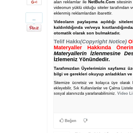
Google+
alan reklamlar ile
NetBufe.Com
sitesinin
videonun yüklü olduğu siteler tarafından v
eklenmiş reklamlardan ibarettir.
Pinterest
Videoların paylaşıma açıldığı sitele
kaldırıldığında ve/veya kısıtlandığınd
otomatik olarak son bulmaktadır.
Telif Hakkı
(Copyright Notice)
O
Materyaller Hakkında Önerim
Materyallerin İzlenmesine De
İzlemeniz Yönündedir.
Tarafımızdan Üyelerimizin sayfamız üze
bilgi ve gerekleri okuyup anladıkları ve 
Sitemize ücretsiz ve kol
ayca üye olarak bi
ekleyebilir, Sık Kullanılanlar ve Çalma Listel
sosyal alanınızda yararlanabilirsiniz.
Video Li
Beğen