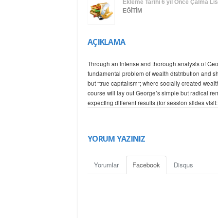
Ekleme Tarihi
6 yıl Önce
Çalma List
EĞİTİM
AÇIKLAMA
Through an intense and thorough analysis of Georg
fundamental problem of wealth distribution and sho
but “true capitalism”; where socially created wealt
course will lay out George’s simple but radical re
expecting different results.(for session slides vis
Instructor: Marty Rowland, Steve Sklar, Allen Smith
Location: 149 East 38th Street, New York, NY 100
YORUM YAZINIZ
Time: 6:30 PM – 8:30 PM
Dates: 9/19, 9/26, 10/10, 10/24, 10/31, 11/14
Yorumlar
Facebook
Disqus