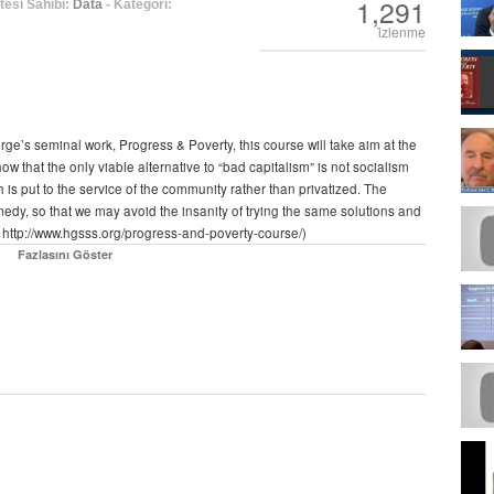
1,291
esi Sahibi:
Data
- Kategori:
i̇zlenme
e’s seminal work, Progress & Poverty, this course will take aim at the
w that the only viable alternative to “bad capitalism” is not socialism
h is put to the service of the community rather than privatized. The
medy, so that we may avoid the insanity of trying the same solutions and
it: http://www.hgsss.org/progress-and-poverty-course/)
Fazlasını Göster
, Steve Taft
16