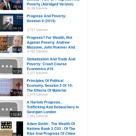
Poverty (Abridged Version)
29:16
10.2k İzlenme
Progress And Poverty:
Session 4 (2019)
54:13
2,717 İzlenme
Progress? For Wealth, Not
Against Poverty. Andrew
Mazzone, John Roemer And
51:42
The View From Yale
4,783 İzlenme
Globalization And Trade And
Poverty: Crash Course
Economics #16
57:31
2,377 İzlenme
Principles Of Political
Economy. Session 3 Of 10:
The Effects Of Material
32:53
Progress
1,978 İzlenme
A Harlots Progress..
Trafficking And Debauchery In
Georgian London
1:52:41
1,382 İzlenme
Adam Smith - The Wealth Of
Nations Book 3 C03 - Of The
Rise And Progress Of Cities
24:55