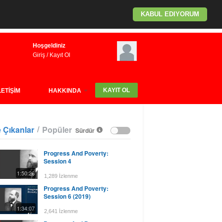
KABUL EDIYORUM
Hoşgeldiniz
Giriş
/
Kayıt Ol
KAYIT OL
LETİŞİM
HAKKINDA
/
 Çıkanlar
Popüler
Sürdür
Progress And Poverty:
Session 4
1:50:26
1,289 İzlenme
Progress And Poverty:
Session 6 (2019)
1:34:07
2,641 İzlenme