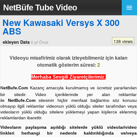
NetBüfe Tube Video
New Kawasaki Versys X 300
ABS
138 views
ekleyen Data
6 yıl Önce
Videoyu misafirimiz olarak izleyebilmeniz için kalan
otomatik gösterim süresi:
2
Merhaba Sevgili Ziyaretçilerimiz;
N
etBufe.Com
Kazanç amacıyla kurulmamış ve ücretsiz yararlanılan
bir sitedir. Video içeriklerinde yer alan reklamlar
ile
NetBufe.Com
sitesinin hiçbir menfaat bağlantısı söz konusu
olmayıp ilgili reklamlar videonun yüklü olduğu siteler tarafından veya
videoların yüklü olduğu sitelere yüklemeyi yapan kişilerce eklenmiş
reklamlardan ibarettir.
Videoların paylaşıma açıldığı sitelerde yüklü videolar/video
linkleri herhangi bir nedenle kaldırıldığında ve/veya