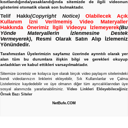
kısıtlandığında/yasaklandığında sitemizde de ilgili videonun
gösterimi otomatik olarak son bulmaktadır.
Telif Hakkı
(Copyright Notice)
Olabilecek Açık
Kullanım İzni Verilmemiş Video Materyaller
Hakkında Önerimiz İlgili Videoyu İzlemeyerek
(Bu
Yönde Materyallerin İzlenmesine Destek
Vermeyerek)
, Resmi Olarak Satın Alıp İzlemeniz
Yönündedir.
Tarafımızdan Üyelerimizin sayfamız üzerinde ayrıntılı olarak yer
alan tüm bu durumlara ilişkin bilgi ve gerekleri okuyup
anladıkları ve kabul ettikleri varsayılmaktadır.
Sitemize ücretsiz ve kol
ayca üye olarak birçok video paylaşım sitelerindeki
kendi videolarınızın linklerini ekleyebilir, Sık Kullanılanlar ve Çalma
Listelerinize kaydedebilir ve üye olmanın diğer tüm ayrıcalıklarından üye
sosyal alanınızda yararlanabilirsiniz.
Video Linkleri Ekleyebileceğiniz
Örnek Bazı Siteler
NetBufe.COM