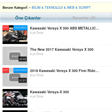
Benzer Kategorİ
: •
BİLİM & TEKNOLOJİ & WEB & SCRIPT
Öne Çıkanlar
Yorumlar (0)
Kawasaki Versys X 300 ABS METALLIC SPARK BLACK
HOT
FEATURED
6 yıl Önce
04:27
The New 2017 Kawasaki Versys X 300
8 yıl Önce
00:45
2018 Kawasaki Versys X 300 First Ride Ll Zen Motorcycle
HOT
FEATURED
8 yıl Önce
01:21
Kawasaki Versys-X 300
8 yıl Önce
03:05