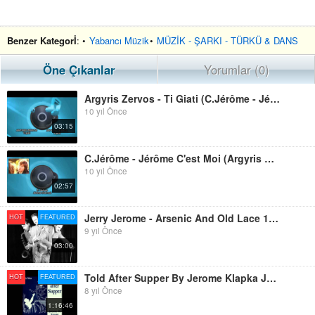
Benzer Kategorİ
: •
Yabancı Müzik
•
MÜZİK - ŞARKI - TÜRKÜ & DANS
Öne Çıkanlar
Yorumlar (0)
Argyris Zervos - Ti Giati (C.Jérôme - Jérôme C'est Moi)
10 yıl Önce
03:15
C.Jérôme - Jérôme C'est Moi (Argyris Zervos - Ti Giati)
10 yıl Önce
02:57
Jerry Jerome - Arsenic And Old Lace 1944 Jerry Jerome & His Cats And Jammers
HOT
FEATURED
9 yıl Önce
03:00
Told After Supper By Jerome Klapka Jerome (Free Audio Book In British English)
HOT
FEATURED
8 yıl Önce
1:16:46