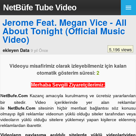
NetBüfe Tube Video
Jerome Feat. Megan Vice - All
About Tonight (Official Music
Video)
5,196 views
ekleyen Data
9 yıl Önce
Videoyu misafirimiz olarak izleyebilmeniz için kalan
otomatik gösterim süresi:
2
Merhaba Sevgili Ziyaretçilerimiz;
N
etBufe.Com
Kazanç amacıyla kurulmamış ve ücretsiz yararlanılan
bir sitedir. Video içeriklerinde yer alan reklamlar
ile
NetBufe.Com
sitesinin hiçbir menfaat bağlantısı söz konusu
olmayıp ilgili reklamlar videonun yüklü olduğu siteler tarafından veya
videoların yüklü olduğu sitelere yüklemeyi yapan kişilerce eklenmiş
reklamlardan ibarettir.
Videoların paylaşıma açıldığı sitelerde yüklü videolar/video