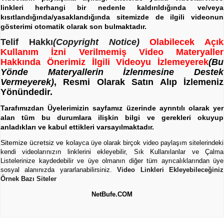
linkleri herhangi bir nedenle kaldırıldığında ve/veya
kısıtlandığında/yasaklandığında sitemizde de ilgili videonun
gösterimi otomatik olarak son bulmaktadır.
Telif Hakkı
(Copyright Notice)
Olabilecek Açık
Kullanım İzni Verilmemiş Video Materyaller
Hakkında Önerimiz İlgili Videoyu İzlemeyerek
(Bu
Yönde Materyallerin İzlenmesine Destek
Vermeyerek)
, Resmi Olarak Satın Alıp İzlemeniz
Yönündedir.
Tarafımızdan Üyelerimizin sayfamız üzerinde ayrıntılı olarak yer
alan tüm bu durumlara ilişkin bilgi ve gerekleri okuyup
anladıkları ve kabul ettikleri varsayılmaktadır.
Sitemize ücretsiz ve kol
ayca üye olarak birçok video paylaşım sitelerindeki
kendi videolarınızın linklerini ekleyebilir, Sık Kullanılanlar ve Çalma
Listelerinize kaydedebilir ve üye olmanın diğer tüm ayrıcalıklarından üye
sosyal alanınızda yararlanabilirsiniz.
Video Linkleri Ekleyebileceğiniz
Örnek Bazı Siteler
NetBufe.COM