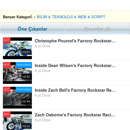
Benzer Kategorİ
: •
BİLİM & TEKNOLOJİ & WEB & SCRIPT
Öne Çıkanlar
Yorumlar (0)
Christophe Pourcel's Factory Rockstar Racing Husqvarna FC450||Motocross Action Magazine
HOT
8 yıl Önce
03:54
Inside Dean Wilson's Factory Rockstar Edition Husqvarna FC450 - Motocross Action Magazine
HOT
FEATURED
8 yıl Önce
05:50
Inside Zach Bell's Factory Rockstar Racing Husqvarna FC250 - Motocross Action
HOT
FEATURED
8 yıl Önce
02:49
Zach Osborne's Factory Rockstar Racing Husqvarna FC250 - Motocross Action Magazine
HOT
8 yıl Önce
03:02