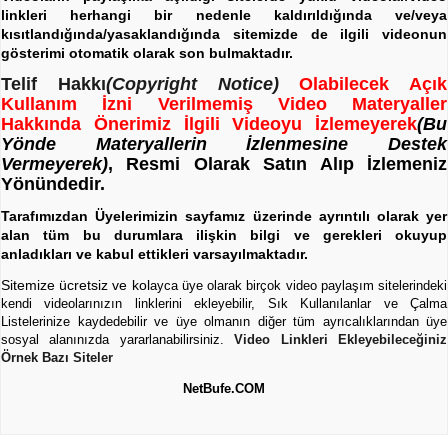
linkleri herhangi bir nedenle kaldırıldığında ve/veya
kısıtlandığında/yasaklandığında sitemizde de ilgili videonun
gösterimi otomatik olarak son bulmaktadır.
Telif Hakkı
(Copyright Notice)
Olabilecek Açık
Kullanım İzni Verilmemiş Video Materyaller
Hakkında Önerimiz İlgili Videoyu İzlemeyerek
(Bu
Yönde Materyallerin İzlenmesine Destek
Vermeyerek)
, Resmi Olarak Satın Alıp İzlemeniz
Yönündedir.
Tarafımızdan Üyelerimizin sayfamız üzerinde ayrıntılı olarak yer
alan tüm bu durumlara ilişkin bilgi ve gerekleri okuyup
anladıkları ve kabul ettikleri varsayılmaktadır.
Sitemize ücretsiz ve kol
ayca üye olarak birçok video paylaşım sitelerindeki
kendi videolarınızın linklerini ekleyebilir, Sık Kullanılanlar ve Çalma
Listelerinize kaydedebilir ve üye olmanın diğer tüm ayrıcalıklarından üye
sosyal alanınızda yararlanabilirsiniz.
Video Linkleri Ekleyebileceğiniz
Örnek Bazı Siteler
NetBufe.COM