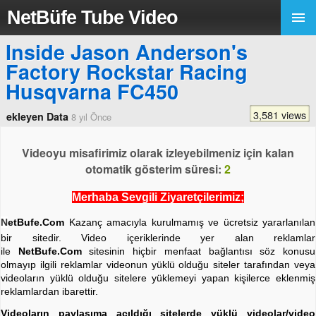
NetBüfe Tube Video
Inside Jason Anderson's
Factory Rockstar Racing
Husqvarna FC450
3,581 views
ekleyen Data
8 yıl Önce
Videoyu misafirimiz olarak izleyebilmeniz için kalan
otomatik gösterim süresi:
2
Merhaba Sevgili Ziyaretçilerimiz;
N
etBufe.Com
Kazanç amacıyla kurulmamış ve ücretsiz yararlanılan
bir sitedir. Video içeriklerinde yer alan reklamlar
ile
NetBufe.Com
sitesinin hiçbir menfaat bağlantısı söz konusu
olmayıp ilgili reklamlar videonun yüklü olduğu siteler tarafından veya
videoların yüklü olduğu sitelere yüklemeyi yapan kişilerce eklenmiş
reklamlardan ibarettir.
Videoların paylaşıma açıldığı sitelerde yüklü videolar/video