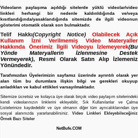
Videoların paylaşıma açıldığı sitelerde yüklü videolar/video
linkleri herhangi bir nedenle kaldırıldığında ve/veya
kısıtlandığında/yasaklandığında sitemizde de ilgili videonun
gösterimi otomatik olarak son bulmaktadır.
Telif Hakkı
(Copyright Notice)
Olabilecek Açık
Kullanım İzni Verilmemiş Video Materyaller
Hakkında Önerimiz İlgili Videoyu İzlemeyerek
(Bu
Yönde Materyallerin İzlenmesine Destek
Vermeyerek)
, Resmi Olarak Satın Alıp İzlemeniz
Yönündedir.
Tarafımızdan Üyelerimizin sayfamız üzerinde ayrıntılı olarak yer
alan tüm bu durumlara ilişkin bilgi ve gerekleri okuyup
anladıkları ve kabul ettikleri varsayılmaktadır.
Sitemize ücretsiz ve kol
ayca üye olarak birçok video paylaşım sitelerindeki
kendi videolarınızın linklerini ekleyebilir, Sık Kullanılanlar ve Çalma
Listelerinize kaydedebilir ve üye olmanın diğer tüm ayrıcalıklarından üye
sosyal alanınızda yararlanabilirsiniz.
Video Linkleri Ekleyebileceğiniz
Örnek Bazı Siteler
NetBufe.COM