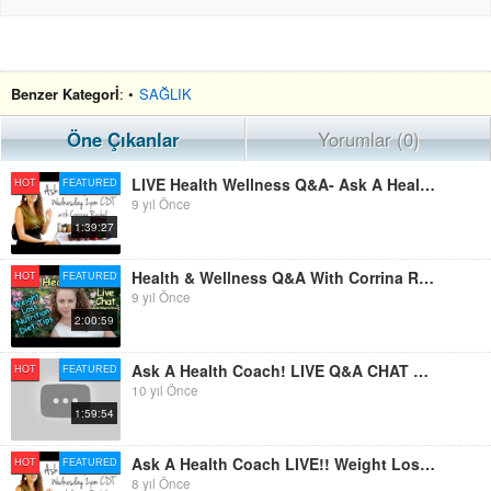
Benzer Kategorİ
: •
SAĞLIK
Öne Çıkanlar
Yorumlar (0)
LIVE Health Wellness Q&A- Ask A Health Coach! Weight Loss, Fitness, ASMR, Nutrition | Corrina Rachel
HOT
FEATURED
9 yıl Önce
1:39:27
Health & Wellness Q&A With Corrina Rachel, Certified Health Coach- Weight Loss, Nutrition & More!
HOT
FEATURED
9 yıl Önce
2:00:59
Ask A Health Coach! LIVE Q&A CHAT With Corrina Rachel, Weight Loss, Nutrition And More!
HOT
FEATURED
10 yıl Önce
1:59:54
Ask A Health Coach LIVE!! Weight Loss, Diets, Wellness Q&A With Corrina Rachel
HOT
FEATURED
8 yıl Önce