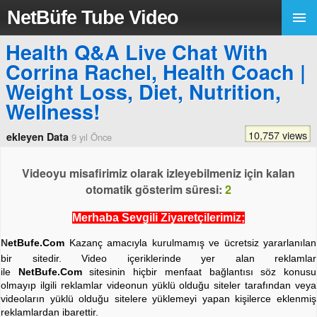
NetBüfe Tube Video
Health Q&A Live Chat With
Corrina Rachel, Health Coach |
Weight Loss, Diet, Nutrition,
Wellness!
10,757 views
ekleyen Data
9 yıl Önce
Videoyu misafirimiz olarak izleyebilmeniz için kalan
otomatik gösterim süresi:
2
Merhaba Sevgili Ziyaretçilerimiz;
N
etBufe.Com
Kazanç amacıyla kurulmamış ve ücretsiz yararlanılan
bir sitedir. Video içeriklerinde yer alan reklamlar
ile
NetBufe.Com
sitesinin hiçbir menfaat bağlantısı söz konusu
olmayıp ilgili reklamlar videonun yüklü olduğu siteler tarafından veya
videoların yüklü olduğu sitelere yüklemeyi yapan kişilerce eklenmiş
reklamlardan ibarettir.