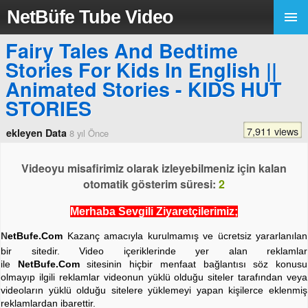
NetBüfe Tube Video
Fairy Tales And Bedtime
Stories For Kids In English ||
Animated Stories - KIDS HUT
STORIES
7,911 views
ekleyen Data
8 yıl Önce
Videoyu misafirimiz olarak izleyebilmeniz için kalan
otomatik gösterim süresi:
2
Merhaba Sevgili Ziyaretçilerimiz;
N
etBufe.Com
Kazanç amacıyla kurulmamış ve ücretsiz yararlanılan
bir sitedir. Video içeriklerinde yer alan reklamlar
ile
NetBufe.Com
sitesinin hiçbir menfaat bağlantısı söz konusu
olmayıp ilgili reklamlar videonun yüklü olduğu siteler tarafından veya
videoların yüklü olduğu sitelere yüklemeyi yapan kişilerce eklenmiş
reklamlardan ibarettir.