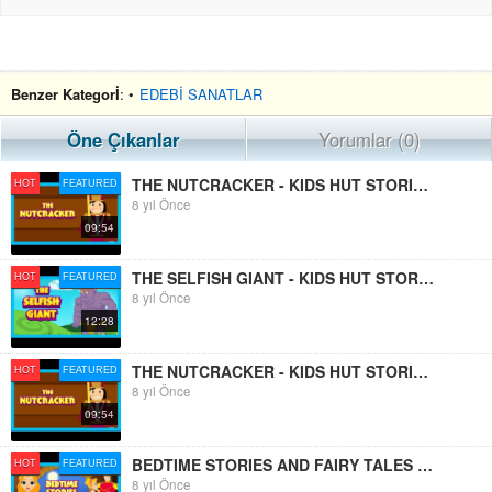
Benzer Kategorİ
: •
EDEBİ SANATLAR
Öne Çıkanlar
Yorumlar (0)
THE NUTCRACKER - KIDS HUT STORIES || BEDTIME STORIES AND FAIRY TALES FOR KIDS - ANIMATED STORIES
HOT
FEATURED
8 yıl Önce
09:54
THE SELFISH GIANT - KIDS HUT STORIES || BEDTIME STORIES AND FAIRY TALES FOR KIDS - ANIMATED STORIES
HOT
FEATURED
8 yıl Önce
12:28
THE NUTCRACKER - KIDS HUT STORIES || BEDTIME STORIES AND FAIRY TALES FOR KIDS - ANIMATED STORIES
HOT
FEATURED
8 yıl Önce
09:54
BEDTIME STORIES AND FAIRY TALES FOR KIDS || 10 BEST STORIES FOR KIDS || KIDS HUT STORIES
HOT
FEATURED
8 yıl Önce