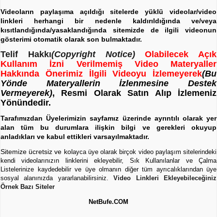
Videoların paylaşıma açıldığı sitelerde yüklü videolar/video
linkleri herhangi bir nedenle kaldırıldığında ve/veya
kısıtlandığında/yasaklandığında sitemizde de ilgili videonun
gösterimi otomatik olarak son bulmaktadır.
Telif Hakkı
(Copyright Notice)
Olabilecek Açık
Kullanım İzni Verilmemiş Video Materyaller
Hakkında Önerimiz İlgili Videoyu İzlemeyerek
(Bu
Yönde Materyallerin İzlenmesine Destek
Vermeyerek)
, Resmi Olarak Satın Alıp İzlemeniz
Yönündedir.
Tarafımızdan Üyelerimizin sayfamız üzerinde ayrıntılı olarak yer
alan tüm bu durumlara ilişkin bilgi ve gerekleri okuyup
anladıkları ve kabul ettikleri varsayılmaktadır.
Sitemize ücretsiz ve kol
ayca üye olarak birçok video paylaşım sitelerindeki
kendi videolarınızın linklerini ekleyebilir, Sık Kullanılanlar ve Çalma
Listelerinize kaydedebilir ve üye olmanın diğer tüm ayrıcalıklarından üye
sosyal alanınızda yararlanabilirsiniz.
Video Linkleri Ekleyebileceğiniz
Örnek Bazı Siteler
NetBufe.COM