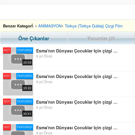
Benzer Kategorİ
: •
ANİMASYON
•
Türkçe (Türkçe Dublaj) Çizgi Film
Öne Çıkanlar
Yorumlar (0)
Esma'nın Dünyası Çocuklar Için çizgi Film 7.Bölüm Animasyon Dini çizgi Film Orjinal HD
HOT
FEATURED
9 yıl Önce
30:03
Esma'nın Dünyası Çocuklar Için çizgi Film 10.Bölüm Animasyon Dini çizgi Film Orjinal HD
HOT
FEATURED
9 yıl Önce
35:22
Esma'nın Dünyası Çocuklar Için çizgi Film 4.Bölüm Animasyon Dini çizgi Film Orjinal HD
HOT
FEATURED
9 yıl Önce
30:41
Esma'nın Dünyası Çocuklar Için çizgi Film 2.Bölüm Animasyon Dini çizgi Film Orjinal HD
HOT
FEATURED
9 yıl Önce