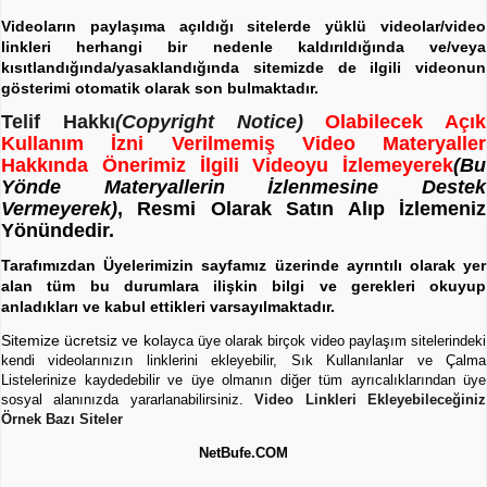
Videoların paylaşıma açıldığı sitelerde yüklü videolar/video
linkleri herhangi bir nedenle kaldırıldığında ve/veya
kısıtlandığında/yasaklandığında sitemizde de ilgili videonun
gösterimi otomatik olarak son bulmaktadır.
Telif Hakkı
(Copyright Notice)
Olabilecek Açık
Kullanım İzni Verilmemiş Video Materyaller
Hakkında Önerimiz İlgili Videoyu İzlemeyerek
(Bu
Yönde Materyallerin İzlenmesine Destek
Vermeyerek)
, Resmi Olarak Satın Alıp İzlemeniz
Yönündedir.
Tarafımızdan Üyelerimizin sayfamız üzerinde ayrıntılı olarak yer
alan tüm bu durumlara ilişkin bilgi ve gerekleri okuyup
anladıkları ve kabul ettikleri varsayılmaktadır.
Sitemize ücretsiz ve kol
ayca üye olarak birçok video paylaşım sitelerindeki
kendi videolarınızın linklerini ekleyebilir, Sık Kullanılanlar ve Çalma
Listelerinize kaydedebilir ve üye olmanın diğer tüm ayrıcalıklarından üye
sosyal alanınızda yararlanabilirsiniz.
Video Linkleri Ekleyebileceğiniz
Örnek Bazı Siteler
NetBufe.COM