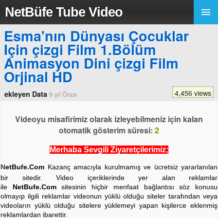
NetBüfe Tube Video
Esma'nın Dünyası Çocuklar
Için çizgi Film 1.Bölüm
Animasyon Dini çizgi Film
Orjinal HD
4,456 views
ekleyen Data
9 yıl Önce
Videoyu misafirimiz olarak izleyebilmeniz için kalan
otomatik gösterim süresi:
2
Merhaba Sevgili Ziyaretçilerimiz;
N
etBufe.Com
Kazanç amacıyla kurulmamış ve ücretsiz yararlanılan
bir sitedir. Video içeriklerinde yer alan reklamlar
ile
NetBufe.Com
sitesinin hiçbir menfaat bağlantısı söz konusu
olmayıp ilgili reklamlar videonun yüklü olduğu siteler tarafından veya
videoların yüklü olduğu sitelere yüklemeyi yapan kişilerce eklenmiş
reklamlardan ibarettir.