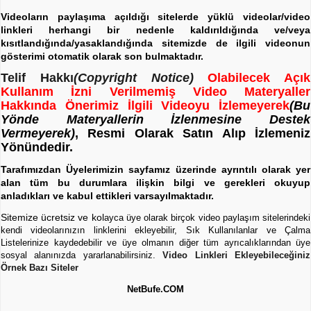
Videoların paylaşıma açıldığı sitelerde yüklü videolar/video
linkleri herhangi bir nedenle kaldırıldığında ve/veya
kısıtlandığında/yasaklandığında sitemizde de ilgili videonun
gösterimi otomatik olarak son bulmaktadır.
Telif Hakkı
(Copyright Notice)
Olabilecek Açık
Kullanım İzni Verilmemiş Video Materyaller
Hakkında Önerimiz İlgili Videoyu İzlemeyerek
(Bu
Yönde Materyallerin İzlenmesine Destek
Vermeyerek)
, Resmi Olarak Satın Alıp İzlemeniz
Yönündedir.
Tarafımızdan Üyelerimizin sayfamız üzerinde ayrıntılı olarak yer
alan tüm bu durumlara ilişkin bilgi ve gerekleri okuyup
anladıkları ve kabul ettikleri varsayılmaktadır.
Sitemize ücretsiz ve kol
ayca üye olarak birçok video paylaşım sitelerindeki
kendi videolarınızın linklerini ekleyebilir, Sık Kullanılanlar ve Çalma
Listelerinize kaydedebilir ve üye olmanın diğer tüm ayrıcalıklarından üye
sosyal alanınızda yararlanabilirsiniz.
Video Linkleri Ekleyebileceğiniz
Örnek Bazı Siteler
NetBufe.COM