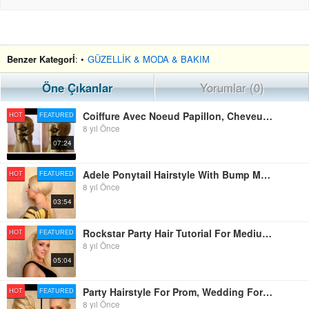
Benzer Kategorİ
: •
GÜZELLİK & MODA & BAKIM
Öne Çıkanlar
Yorumlar (0)
Coiffure Avec Noeud Papillon, Cheveux Long ???? Hair Bow Tutorial ???? Hairstyle For Long Hair
HOT
FEATURED
8 yıl Önce
07:24
Adele Ponytail Hairstyle With Bump Medium Long Hair Tutorial Coiffure Facile A Faire Cheveux Mi Long
HOT
FEATURED
8 yıl Önce
03:54
Rockstar Party Hair Tutorial For Medium Long Hair Coiffure Facile A Faire Soi Meme Cheveux Mi Long
HOT
FEATURED
8 yıl Önce
05:04
Party Hairstyle For Prom, Wedding For Medium Long Hair Coiffure Facile A Faire Cheveux Mi Long
HOT
FEATURED
8 yıl Önce