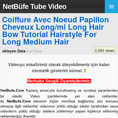
NetBüfe Tube Video
Coiffure Avec Noeud Papillon
Cheveux Long/mi Long Hair
Bow Tutorial Hairstyle For
Long Medium Hair
3,584 views
ekleyen Data
8 yıl Önce
Videoyu misafirimiz olarak izleyebilmeniz için kalan
otomatik gösterim süresi:
2
Merhaba Sevgili Ziyaretçilerimiz;
N
etBufe.Com
Kazanç amacıyla kurulmamış ve ücretsiz yararlanılan
bir sitedir. Video içeriklerinde yer alan reklamlar
ile
NetBufe.Com
sitesinin hiçbir menfaat bağlantısı söz konusu
olmayıp ilgili reklamlar videonun yüklü olduğu siteler tarafından veya
videoların yüklü olduğu sitelere yüklemeyi yapan kişilerce eklenmiş
reklamlardan ibarettir.