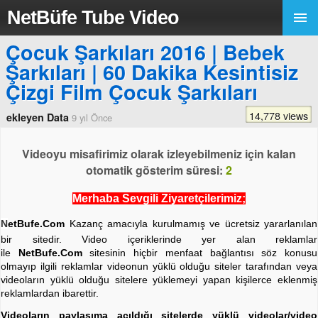
NetBüfe Tube Video
Çocuk Şarkıları 2016 | Bebek
Şarkıları | 60 Dakika Kesintisiz
Çizgi Film Çocuk Şarkıları
14,778 views
ekleyen Data
9 yıl Önce
Videoyu misafirimiz olarak izleyebilmeniz için kalan
otomatik gösterim süresi:
2
Merhaba Sevgili Ziyaretçilerimiz;
N
etBufe.Com
Kazanç amacıyla kurulmamış ve ücretsiz yararlanılan
bir sitedir. Video içeriklerinde yer alan reklamlar
ile
NetBufe.Com
sitesinin hiçbir menfaat bağlantısı söz konusu
olmayıp ilgili reklamlar videonun yüklü olduğu siteler tarafından veya
videoların yüklü olduğu sitelere yüklemeyi yapan kişilerce eklenmiş
reklamlardan ibarettir.
Videoların paylaşıma açıldığı sitelerde yüklü videolar/video