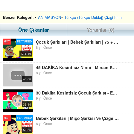
Benzer Kategorİ
: •
ANİMASYON
•
Türkçe (Türkçe Dublaj) Çizgi Film
Öne Çıkanlar
Yorumlar (0)
Çocuk Şarkıları | Bebek Şarkıları | 75 + Dakika Türkçe Çizgi Film Çocuk Şarkıları Dinle
HOT
FEATURED
8 yıl Önce
1:15:19
45 DAKİKA Kesintisiz Ninni | Mircan Kaya Kesintisiz Ninniler
8 yıl Önce
45:06
30 Dakika Kesintisiz Çocuk Şarkısı - En Güzel Türkçe Çocuk Şarkıları
9 yıl Önce
33:44
Bebek Şarkıları | Miço Şarkısı Ve Çizge TV Çocuk Şarkıları | Türkçe Çizgi Film Çocuk Şarkıları Dinle
HOT
FEATURED
8 yıl Önce
59:55