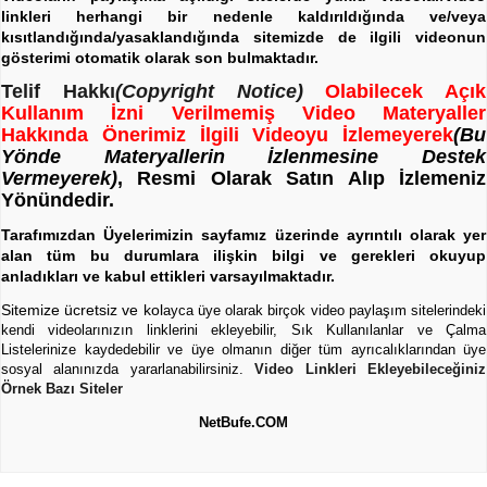
linkleri herhangi bir nedenle kaldırıldığında ve/veya
kısıtlandığında/yasaklandığında sitemizde de ilgili videonun
gösterimi otomatik olarak son bulmaktadır.
Telif Hakkı
(Copyright Notice)
Olabilecek Açık
Kullanım İzni Verilmemiş Video Materyaller
Hakkında Önerimiz İlgili Videoyu İzlemeyerek
(Bu
Yönde Materyallerin İzlenmesine Destek
Vermeyerek)
, Resmi Olarak Satın Alıp İzlemeniz
Yönündedir.
Tarafımızdan Üyelerimizin sayfamız üzerinde ayrıntılı olarak yer
alan tüm bu durumlara ilişkin bilgi ve gerekleri okuyup
anladıkları ve kabul ettikleri varsayılmaktadır.
Sitemize ücretsiz ve kol
ayca üye olarak birçok video paylaşım sitelerindeki
kendi videolarınızın linklerini ekleyebilir, Sık Kullanılanlar ve Çalma
Listelerinize kaydedebilir ve üye olmanın diğer tüm ayrıcalıklarından üye
sosyal alanınızda yararlanabilirsiniz.
Video Linkleri Ekleyebileceğiniz
Örnek Bazı Siteler
NetBufe.COM