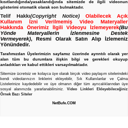
kısıtlandığında/yasaklandığında sitemizde de ilgili videonun
gösterimi otomatik olarak son bulmaktadır.
Telif Hakkı
(Copyright Notice)
Olabilecek Açık
Kullanım İzni Verilmemiş Video Materyaller
Hakkında Önerimiz İlgili Videoyu İzlemeyerek
(Bu
Yönde Materyallerin İzlenmesine Destek
Vermeyerek)
, Resmi Olarak Satın Alıp İzlemeniz
Yönündedir.
Tarafımızdan Üyelerimizin sayfamız üzerinde ayrıntılı olarak yer
alan tüm bu durumlara ilişkin bilgi ve gerekleri okuyup
anladıkları ve kabul ettikleri varsayılmaktadır.
Sitemize ücretsiz ve kol
ayca üye olarak birçok video paylaşım sitelerindeki
kendi videolarınızın linklerini ekleyebilir, Sık Kullanılanlar ve Çalma
Listelerinize kaydedebilir ve üye olmanın diğer tüm ayrıcalıklarından üye
sosyal alanınızda yararlanabilirsiniz.
Video Linkleri Ekleyebileceğiniz
Örnek Bazı Siteler
NetBufe.COM