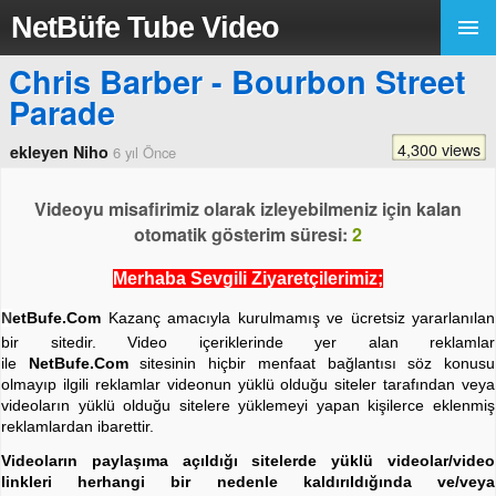
NetBüfe Tube Video
Chris Barber - Bourbon Street
Parade
4,300 views
ekleyen Niho
6 yıl Önce
Videoyu misafirimiz olarak izleyebilmeniz için kalan
otomatik gösterim süresi:
2
Merhaba Sevgili Ziyaretçilerimiz;
N
etBufe.Com
Kazanç amacıyla kurulmamış ve ücretsiz yararlanılan
bir sitedir. Video içeriklerinde yer alan reklamlar
ile
NetBufe.Com
sitesinin hiçbir menfaat bağlantısı söz konusu
olmayıp ilgili reklamlar videonun yüklü olduğu siteler tarafından veya
videoların yüklü olduğu sitelere yüklemeyi yapan kişilerce eklenmiş
reklamlardan ibarettir.
Videoların paylaşıma açıldığı sitelerde yüklü videolar/video
linkleri herhangi bir nedenle kaldırıldığında ve/veya