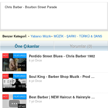
Chris Barber - Bourbon Street Parade
Benzer Kategorİ
: •
Yabancı Müzik
•
MÜZİK - ŞARKI - TÜRKÜ & DANS
Öne Çıkanlar
Yorumlar (0)
Perdido Street Blues - Chris Barber 1982
HOT
FEATURED
6 yıl Önce
04:43
Soul King - Barber Shop Muzik - Prod Barber Kiz (Official Video)
HOT
FEATURED
8 yıl Önce
03:34
Best Barber | NEW Haircut & Hairstyle Transformation (Hair Tutorial) Best Barber In The World 2018
HOT
FEATURED
7 yıl Önce
07:42