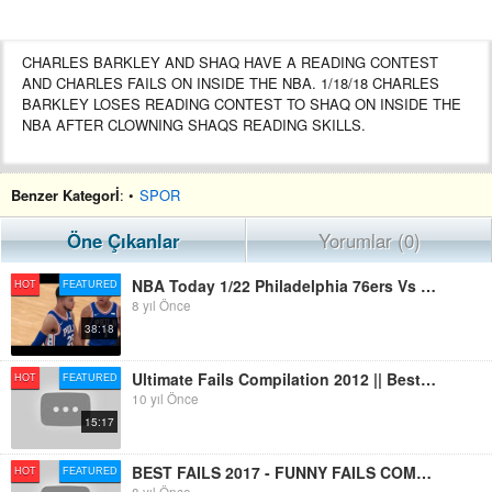
CHARLES BARKLEY AND SHAQ HAVE A READING CONTEST
AND CHARLES FAILS ON INSIDE THE NBA. 1/18/18 CHARLES
BARKLEY LOSES READING CONTEST TO SHAQ ON INSIDE THE
NBA AFTER CLOWNING SHAQS READING SKILLS.
Benzer Kategorİ
: •
SPOR
Öne Çıkanlar
Yorumlar (0)
NBA Today 1/22 Philadelphia 76ers Vs Memphis Grizzlies | NBA Highlights 76ers Vs Grizzlies NBA 2K18
HOT
FEATURED
8 yıl Önce
38:18
Ultimate Fails Compilation 2012 || Best Fails Of The Year!
HOT
FEATURED
10 yıl Önce
15:17
BEST FAILS 2017 - FUNNY FAILS COMPILATION - TRY NOT TO LAUGH CHALLENGE [CRAZY HD]
HOT
FEATURED
8 yıl Önce