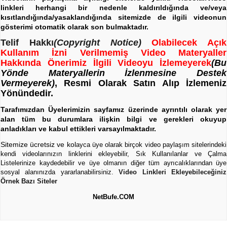
linkleri herhangi bir nedenle kaldırıldığında ve/veya
kısıtlandığında/yasaklandığında sitemizde de ilgili videonun
gösterimi otomatik olarak son bulmaktadır.
Telif Hakkı
(Copyright Notice)
Olabilecek Açık
Kullanım İzni Verilmemiş Video Materyaller
Hakkında Önerimiz İlgili Videoyu İzlemeyerek
(Bu
Yönde Materyallerin İzlenmesine Destek
Vermeyerek)
, Resmi Olarak Satın Alıp İzlemeniz
Yönündedir.
Tarafımızdan Üyelerimizin sayfamız üzerinde ayrıntılı olarak yer
alan tüm bu durumlara ilişkin bilgi ve gerekleri okuyup
anladıkları ve kabul ettikleri varsayılmaktadır.
Sitemize ücretsiz ve kol
ayca üye olarak birçok video paylaşım sitelerindeki
kendi videolarınızın linklerini ekleyebilir, Sık Kullanılanlar ve Çalma
Listelerinize kaydedebilir ve üye olmanın diğer tüm ayrıcalıklarından üye
sosyal alanınızda yararlanabilirsiniz.
Video Linkleri Ekleyebileceğiniz
Örnek Bazı Siteler
NetBufe.COM