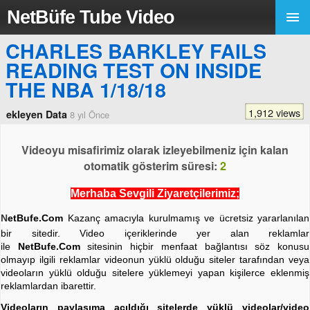
NetBüfe Tube Video
CHARLES BARKLEY FAILS
READING TEST ON INSIDE
THE NBA 1/18/18
1,912 views
ekleyen Data
8 yıl Önce
Videoyu misafirimiz olarak izleyebilmeniz için kalan
otomatik gösterim süresi:
2
Merhaba Sevgili Ziyaretçilerimiz;
N
etBufe.Com
Kazanç amacıyla kurulmamış ve ücretsiz yararlanılan
bir sitedir. Video içeriklerinde yer alan reklamlar
ile
NetBufe.Com
sitesinin hiçbir menfaat bağlantısı söz konusu
olmayıp ilgili reklamlar videonun yüklü olduğu siteler tarafından veya
videoların yüklü olduğu sitelere yüklemeyi yapan kişilerce eklenmiş
reklamlardan ibarettir.
Videoların paylaşıma açıldığı sitelerde yüklü videolar/video