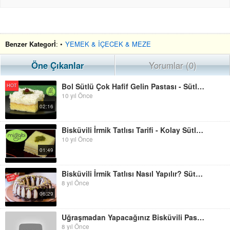
Benzer Kategorİ
: •
YEMEK & İÇECEK & MEZE
Öne Çıkanlar
Yorumlar (0)
Bol Sütlü Çok Hafif Gelin Pastası - Sütlü Muhallebili Kolay Yaş Pasta - Pratik Sütlü Tatlı
HOT
10 yıl Önce
02:16
Bisküvili İrmik Tatlısı Tarifi - Kolay Sütlü İrmik Tatlısı - Bisküvili Tatlı Nasıl Yapılır?
10 yıl Önce
01:49
Bisküvili İrmik Tatlısı Nasıl Yapılır? Sütlü Kolay İrmik Tatlısı (İrmikli Tatlı Tarifleri)
8 yıl Önce
06:29
Uğraşmadan Yapacağınız Bisküvili Pasta-Mozaik Pasta #bisküvili Pasta
8 yıl Önce