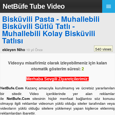
NetBüfe Tube Video
Bisküvili Pasta - Muhallebili
Bisküvili Sütlü Tatlı -
Muhallebili Kolay Bisküvili
Tatlısı
540 views
ekleyen Niho
10 yıl Önce
Videoyu misafirimiz olarak izleyebilmeniz için kalan
otomatik gösterim süresi:
2
Merhaba Sevgili Ziyaretçilerimiz;
N
etBufe.Com
Kazanç amacıyla kurulmamış ve ücretsiz yararlanılan
bir sitedir. Video içeriklerinde yer alan reklamlar
ile
NetBufe.Com
sitesinin hiçbir menfaat bağlantısı söz konusu
olmayıp ilgili reklamlar videonun yüklü olduğu siteler tarafından veya
videoların yüklü olduğu sitelere yüklemeyi yapan kişilerce eklenmiş
reklamlardan ibarettir.