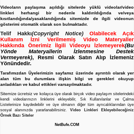
Videoların paylaşıma açıldığı sitelerde yüklü videolar/video
linkleri herhangi bir nedenle kaldırıldığında ve/veya
kısıtlandığında/yasaklandığında sitemizde de ilgili videonun
gösterimi otomatik olarak son bulmaktadır.
Telif Hakkı
(Copyright Notice)
Olabilecek Açık
Kullanım İzni Verilmemiş Video Materyaller
Hakkında Önerimiz İlgili Videoyu İzlemeyerek
(Bu
Yönde Materyallerin İzlenmesine Destek
Vermeyerek)
, Resmi Olarak Satın Alıp İzlemeniz
Yönündedir.
Tarafımızdan Üyelerimizin sayfamız üzerinde ayrıntılı olarak yer
alan tüm bu durumlara ilişkin bilgi ve gerekleri okuyup
anladıkları ve kabul ettikleri varsayılmaktadır.
Sitemize ücretsiz ve kol
ayca üye olarak birçok video paylaşım sitelerindeki
kendi videolarınızın linklerini ekleyebilir, Sık Kullanılanlar ve Çalma
Listelerinize kaydedebilir ve üye olmanın diğer tüm ayrıcalıklarından üye
sosyal alanınızda yararlanabilirsiniz.
Video Linkleri Ekleyebileceğiniz
Örnek Bazı Siteler
NetBufe.COM