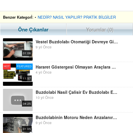
Benzer Kategorİ
: •
NEDİR? NASIL YAPILIR? PRATİK BİLGİLER
Öne Çıkanlar
Yorumlar (0)
Vestel Buzdolabı Otomatiği Devreye Girmiyor? Buzdolabı Otomatiği Neden Bozulur?
9 yıl Önce
01:08
Hararet Göstergesi Olmayan Araçlara OBD Soketinden Hararet Göstergesi ( Astra H Gizli Menüye Son)
HOT
FEATURED
4 yıl Önce
11:57
Buzdolabi Nasil Çalisir Ev Buzdolabı Endüstriyel Buzdolabı Buzdolabı Nasıl Çalışır
10 yıl Önce
04:25
Buzdolabinin Motoru Neden Arızalanır? Buzdolabı Neden Ses Yapar?
9 yıl Önce
01:05