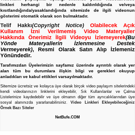
linkleri herhangi bir nedenle kaldırıldığında ve/veya
kısıtlandığında/yasaklandığında sitemizde de ilgili videonun
gösterimi otomatik olarak son bulmaktadır.
Telif Hakkı
(Copyright Notice)
Olabilecek Açık
Kullanım İzni Verilmemiş Video Materyaller
Hakkında Önerimiz İlgili Videoyu İzlemeyerek
(Bu
Yönde Materyallerin İzlenmesine Destek
Vermeyerek)
, Resmi Olarak Satın Alıp İzlemeniz
Yönündedir.
Tarafımızdan Üyelerimizin sayfamız üzerinde ayrıntılı olarak yer
alan tüm bu durumlara ilişkin bilgi ve gerekleri okuyup
anladıkları ve kabul ettikleri varsayılmaktadır.
Sitemize ücretsiz ve kol
ayca üye olarak birçok video paylaşım sitelerindeki
kendi videolarınızın linklerini ekleyebilir, Sık Kullanılanlar ve Çalma
Listelerinize kaydedebilir ve üye olmanın diğer tüm ayrıcalıklarından üye
sosyal alanınızda yararlanabilirsiniz.
Video Linkleri Ekleyebileceğiniz
Örnek Bazı Siteler
NetBufe.COM