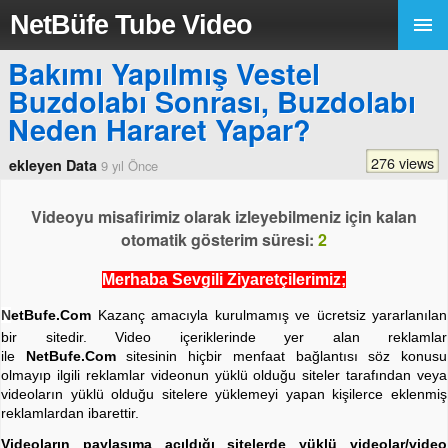
NetBüfe Tube Video
Bakımı Yapılmış Vestel
Buzdolabı Sonrası, Buzdolabı
Neden Hararet Yapar?
276 views
ekleyen Data
9 yıl Önce
Videoyu misafirimiz olarak izleyebilmeniz için kalan
otomatik gösterim süresi:
2
Merhaba Sevgili Ziyaretçilerimiz;
N
etBufe.Com
Kazanç amacıyla kurulmamış ve ücretsiz yararlanılan
bir sitedir. Video içeriklerinde yer alan reklamlar
ile
NetBufe.Com
sitesinin hiçbir menfaat bağlantısı söz konusu
olmayıp ilgili reklamlar videonun yüklü olduğu siteler tarafından veya
videoların yüklü olduğu sitelere yüklemeyi yapan kişilerce eklenmiş
reklamlardan ibarettir.
Videoların paylaşıma açıldığı sitelerde yüklü videolar/video