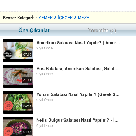
Benzer Kategorİ
: •
YEMEK & İÇECEK & MEZE
Öne Çıkanlar
Yorumlar (0)
Amerikan Salatası Nasıl Yapılır? | Amerikan Salatası Tarifi
9 yıl Önce
07:05
Rus Salatası, Amerikan Salatası, Salata Tarifleri
9 yıl Önce
01:27
Yunan Salatası Nasıl Yapılır ? (Greek Salad) - İdil Tatari - Yemek Tarifleri
9 yıl Önce
04:51
Nefis Bulgur Salatası Nasıl Yapılır ? - İdil Tatari - Yemek Tarifleri
9 yıl Önce
04:54