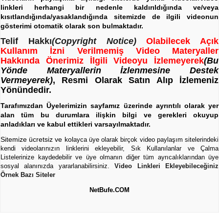
linkleri herhangi bir nedenle kaldırıldığında ve/veya
kısıtlandığında/yasaklandığında sitemizde de ilgili videonun
gösterimi otomatik olarak son bulmaktadır.
Telif Hakkı
(Copyright Notice)
Olabilecek Açık
Kullanım İzni Verilmemiş Video Materyaller
Hakkında Önerimiz İlgili Videoyu İzlemeyerek
(Bu
Yönde Materyallerin İzlenmesine Destek
Vermeyerek)
, Resmi Olarak Satın Alıp İzlemeniz
Yönündedir.
Tarafımızdan Üyelerimizin sayfamız üzerinde ayrıntılı olarak yer
alan tüm bu durumlara ilişkin bilgi ve gerekleri okuyup
anladıkları ve kabul ettikleri varsayılmaktadır.
Sitemize ücretsiz ve kol
ayca üye olarak birçok video paylaşım sitelerindeki
kendi videolarınızın linklerini ekleyebilir, Sık Kullanılanlar ve Çalma
Listelerinize kaydedebilir ve üye olmanın diğer tüm ayrıcalıklarından üye
sosyal alanınızda yararlanabilirsiniz.
Video Linkleri Ekleyebileceğiniz
Örnek Bazı Siteler
NetBufe.COM