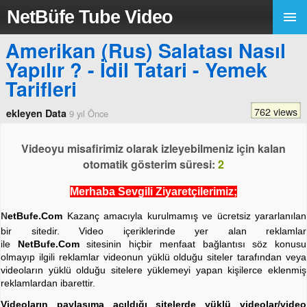
NetBüfe Tube Video
Amerikan (Rus) Salatası Nasıl
Yapılır ? - İdil Tatari - Yemek
Tarifleri
762 views
ekleyen Data
9 yıl Önce
Videoyu misafirimiz olarak izleyebilmeniz için kalan
otomatik gösterim süresi:
2
Merhaba Sevgili Ziyaretçilerimiz;
N
etBufe.Com
Kazanç amacıyla kurulmamış ve ücretsiz yararlanılan
bir sitedir. Video içeriklerinde yer alan reklamlar
ile
NetBufe.Com
sitesinin hiçbir menfaat bağlantısı söz konusu
olmayıp ilgili reklamlar videonun yüklü olduğu siteler tarafından veya
videoların yüklü olduğu sitelere yüklemeyi yapan kişilerce eklenmiş
reklamlardan ibarettir.
Videoların paylaşıma açıldığı sitelerde yüklü videolar/video