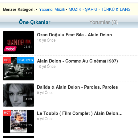
Benzer Kategorİ
: •
Yabancı Müzik
•
MÜZİK - ŞARKI - TÜRKÜ & DANS
Öne Çıkanlar
Yorumlar (0)
Ozan Doğulu Feat Sıla - Alain Delon
10 yıl Önce
03:51
Alain Delon - Comme Au Cinéma(1987)
HOT
FEATURED
10 yıl Önce
04:24
Dalida & Alain Delon - Paroles, Paroles
9 yıl Önce
04:09
Le Toubib ( Film Complet ) Alain Delon Bernard Giraudeau Veronique Jannot 1979
HOT
8 yıl Önce
1:32:25