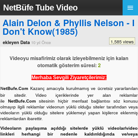
NetBüfe Tube Video
Alain Delon & Phyllis Nelson - I
Don't Know(1985)
1,585 views
ekleyen Data
10 yıl Önce
Videoyu misafirimiz olarak izleyebilmeniz için kalan
otomatik gösterim süresi:
2
Merhaba Sevgili Ziyaretçilerimiz;
N
etBufe.Com
Kazanç amacıyla kurulmamış ve ücretsiz yararlanılan
bir sitedir. Video içeriklerinde yer alan reklamlar
ile
NetBufe.Com
sitesinin hiçbir menfaat bağlantısı söz konusu
olmayıp ilgili reklamlar videonun yüklü olduğu siteler tarafından veya
videoların yüklü olduğu sitelere yüklemeyi yapan kişilerce eklenmiş
reklamlardan ibarettir.
Videoların paylaşıma açıldığı sitelerde yüklü videolar/video
linkleri herhangi bir nedenle kaldırıldığında ve/veya