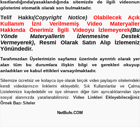
kısıtlandığında/yasaklandığında sitemizde de ilgili videonun
gösterimi otomatik olarak son bulmaktadır.
Telif Hakkı
(Copyright Notice)
Olabilecek Açık
Kullanım İzni Verilmemiş Video Materyaller
Hakkında Önerimiz İlgili Videoyu İzlemeyerek
(Bu
Yönde Materyallerin İzlenmesine Destek
Vermeyerek)
, Resmi Olarak Satın Alıp İzlemeniz
Yönündedir.
Tarafımızdan Üyelerimizin sayfamız üzerinde ayrıntılı olarak yer
alan tüm bu durumlara ilişkin bilgi ve gerekleri okuyup
anladıkları ve kabul ettikleri varsayılmaktadır.
Sitemize ücretsiz ve kol
ayca üye olarak birçok video paylaşım sitelerindeki
kendi videolarınızın linklerini ekleyebilir, Sık Kullanılanlar ve Çalma
Listelerinize kaydedebilir ve üye olmanın diğer tüm ayrıcalıklarından üye
sosyal alanınızda yararlanabilirsiniz.
Video Linkleri Ekleyebileceğiniz
Örnek Bazı Siteler
NetBufe.COM