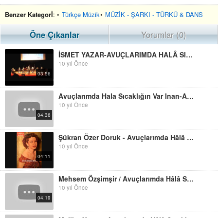
Benzer Kategorİ
: •
Türkçe Müzik
•
MÜZİK - ŞARKI - TÜRKÜ & DANS
Öne Çıkanlar
Yorumlar (0)
İSMET YAZAR-AVUÇLARIMDA HALÂ SICAKLIĞIN VAR İNAN (DOYSAL)
10 yıl Önce
03:56
Avuçlarımda Hala Sıcaklığın Var Inan-Ayşe TAŞ
10 yıl Önce
04:36
Şükran Özer Doruk - Avuçlarımda Hâlâ Sıcaklığın Var Inan
10 yıl Önce
04:11
Mehsem Özşimşir / Avuçlarımda Hâlâ Sıcaklığın Var Inan
10 yıl Önce
04:19