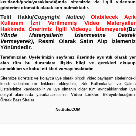
kısıtlandığında/yasaklandığında sitemizde de ilgili videonun
gösterimi otomatik olarak son bulmaktadır.
Telif Hakkı
(Copyright Notice)
Olabilecek Açık
Kullanım İzni Verilmemiş Video Materyaller
Hakkında Önerimiz İlgili Videoyu İzlemeyerek
(Bu
Yönde Materyallerin İzlenmesine Destek
Vermeyerek)
, Resmi Olarak Satın Alıp İzlemeniz
Yönündedir.
Tarafımızdan Üyelerimizin sayfamız üzerinde ayrıntılı olarak yer
alan tüm bu durumlara ilişkin bilgi ve gerekleri okuyup
anladıkları ve kabul ettikleri varsayılmaktadır.
Sitemize ücretsiz ve kol
ayca üye olarak birçok video paylaşım sitelerindeki
kendi videolarınızın linklerini ekleyebilir, Sık Kullanılanlar ve Çalma
Listelerinize kaydedebilir ve üye olmanın diğer tüm ayrıcalıklarından üye
sosyal alanınızda yararlanabilirsiniz.
Video Linkleri Ekleyebileceğiniz
Örnek Bazı Siteler
NetBufe.COM