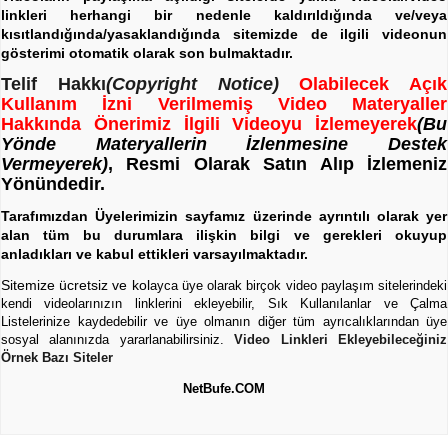
linkleri herhangi bir nedenle kaldırıldığında ve/veya
kısıtlandığında/yasaklandığında sitemizde de ilgili videonun
gösterimi otomatik olarak son bulmaktadır.
Telif Hakkı
(Copyright Notice)
Olabilecek Açık
Kullanım İzni Verilmemiş Video Materyaller
Hakkında Önerimiz İlgili Videoyu İzlemeyerek
(Bu
Yönde Materyallerin İzlenmesine Destek
Vermeyerek)
, Resmi Olarak Satın Alıp İzlemeniz
Yönündedir.
Tarafımızdan Üyelerimizin sayfamız üzerinde ayrıntılı olarak yer
alan tüm bu durumlara ilişkin bilgi ve gerekleri okuyup
anladıkları ve kabul ettikleri varsayılmaktadır.
Sitemize ücretsiz ve kol
ayca üye olarak birçok video paylaşım sitelerindeki
kendi videolarınızın linklerini ekleyebilir, Sık Kullanılanlar ve Çalma
Listelerinize kaydedebilir ve üye olmanın diğer tüm ayrıcalıklarından üye
sosyal alanınızda yararlanabilirsiniz.
Video Linkleri Ekleyebileceğiniz
Örnek Bazı Siteler
NetBufe.COM