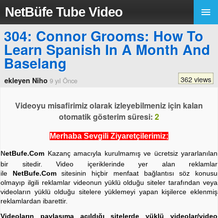
NetBüfe Tube Video
304: Connor Grooms: How To
Learn Spanish In A Month And
Baselang
362 views
ekleyen Niho
9 yıl Önce
Videoyu misafirimiz olarak izleyebilmeniz için kalan
otomatik gösterim süresi:
2
Merhaba Sevgili Ziyaretçilerimiz;
N
etBufe.Com
Kazanç amacıyla kurulmamış ve ücretsiz yararlanılan
bir sitedir. Video içeriklerinde yer alan reklamlar
ile
NetBufe.Com
sitesinin hiçbir menfaat bağlantısı söz konusu
olmayıp ilgili reklamlar videonun yüklü olduğu siteler tarafından veya
videoların yüklü olduğu sitelere yüklemeyi yapan kişilerce eklenmiş
reklamlardan ibarettir.
Videoların paylaşıma açıldığı sitelerde yüklü videolar/video