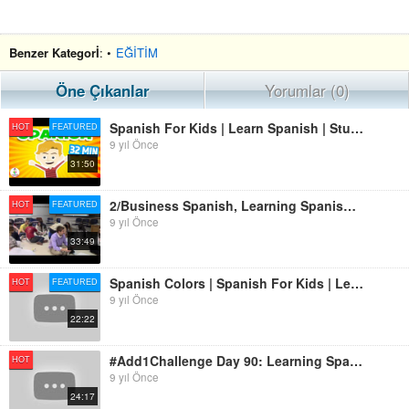
Benzer Kategorİ
: •
EĞİTİM
Öne Çıkanlar
Yorumlar (0)
Spanish For Kids | Learn Spanish | Study Spanish | Spanish Lessons | Spanish Language, Spanish Words
HOT
FEATURED
9 yıl Önce
31:50
2/Business Spanish, Learning Spanish Is Fun, Spanish Music, Spanish Quizzes, Spanish Painting
HOT
FEATURED
9 yıl Önce
33:49
Spanish Colors | Spanish For Kids | Learning Spanish | Spanish Baby | Spanish Children
HOT
FEATURED
9 yıl Önce
22:22
#Add1Challenge Day 90: Learning Spanish In 90 Days (with BaseLang Tutor)
HOT
9 yıl Önce
24:17