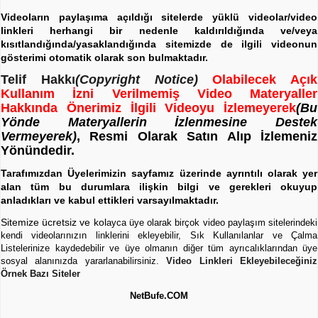
Videoların paylaşıma açıldığı sitelerde yüklü videolar/video
linkleri herhangi bir nedenle kaldırıldığında ve/veya
kısıtlandığında/yasaklandığında sitemizde de ilgili videonun
gösterimi otomatik olarak son bulmaktadır.
Telif Hakkı
(Copyright Notice)
Olabilecek Açık
Kullanım İzni Verilmemiş Video Materyaller
Hakkında Önerimiz İlgili Videoyu İzlemeyerek
(Bu
Yönde Materyallerin İzlenmesine Destek
Vermeyerek)
, Resmi Olarak Satın Alıp İzlemeniz
Yönündedir.
Tarafımızdan Üyelerimizin sayfamız üzerinde ayrıntılı olarak yer
alan tüm bu durumlara ilişkin bilgi ve gerekleri okuyup
anladıkları ve kabul ettikleri varsayılmaktadır.
Sitemize ücretsiz ve kol
ayca üye olarak birçok video paylaşım sitelerindeki
kendi videolarınızın linklerini ekleyebilir, Sık Kullanılanlar ve Çalma
Listelerinize kaydedebilir ve üye olmanın diğer tüm ayrıcalıklarından üye
sosyal alanınızda yararlanabilirsiniz.
Video Linkleri Ekleyebileceğiniz
Örnek Bazı Siteler
NetBufe.COM