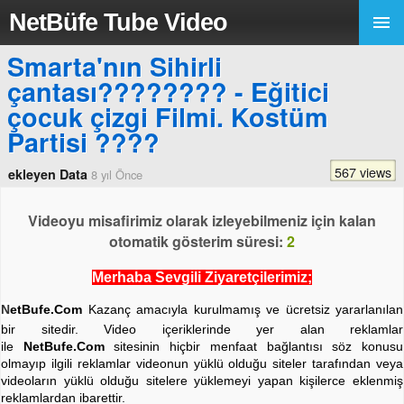
NetBüfe Tube Video
Smarta'nın Sihirli
çantası???????? - Eğitici
çocuk çizgi Filmi. Kostüm
Partisi ????
567 views
ekleyen Data
8 yıl Önce
Videoyu misafirimiz olarak izleyebilmeniz için kalan
otomatik gösterim süresi:
2
Merhaba Sevgili Ziyaretçilerimiz;
N
etBufe.Com
Kazanç amacıyla kurulmamış ve ücretsiz yararlanılan
bir sitedir. Video içeriklerinde yer alan reklamlar
ile
NetBufe.Com
sitesinin hiçbir menfaat bağlantısı söz konusu
olmayıp ilgili reklamlar videonun yüklü olduğu siteler tarafından veya
videoların yüklü olduğu sitelere yüklemeyi yapan kişilerce eklenmiş
reklamlardan ibarettir.