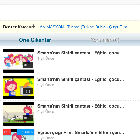
Benzer Kategorİ
: •
ANİMASYON
•
Türkçe (Türkçe Dublaj) Çizgi Film
Öne Çıkanlar
Yorumlar (0)
Smarta'nın Sihirli çantası - Eğitici çocuk çizgi Filmi. - Smarta`nın Doğum Günü
9 yıl Önce
09:30
Smarta'nın Sihirli çantası - Eğitici çocuk çizgi Filmi. Bölüm 4 - Smarta Yemek Yapıyor.
9 yıl Önce
10:34
Smarta'nın Sihirli çantası - Eğitici çocuk çizgi Filmi. Bölüm 7- Smarta çiiçeklere Bakıyor
9 yıl Önce
08:05
Eğitici çizgi Film. Smarta'nın Sihirli çantası. Smarta Hasta Mı Oldu? Seçkin Bölümler
HOT
FEATURED
6 yıl Önce