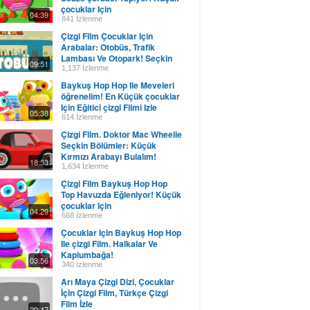
çocuklar Için
04:39
841 İzlenme
Çizgi Film Çocuklar Için
Arabalar: Otobüs, Trafik
Lambası Ve Otopark! Seçkin
09:51
Bölümler
1,137 İzlenme
Baykuş Hop Hop Ile Meveleri
öğrenelim! En Küçük çocuklar
Için Eğitici çizgi Filmi Izle
05:38
614 İzlenme
Çizgi Film. Doktor Mac Wheelie
Seçkin Bölümler: Küçük
Kırmızı Arabayı Bulalım!
18:53
1,634 İzlenme
Çizgi Film Baykuş Hop Hop
Top Havuzda Eğleniyor! Küçük
çocuklar Için
04:29
668 İzlenme
Çocuklar Için Baykuş Hop Hop
Ile çizgi Film. Halkalar Ve
Kaplumbağa!
03:56
340 İzlenme
Arı Maya Çizgi Dizi, Çocuklar
İçin Çizgi Film, Türkçe Çizgi
Film İzle
29:47