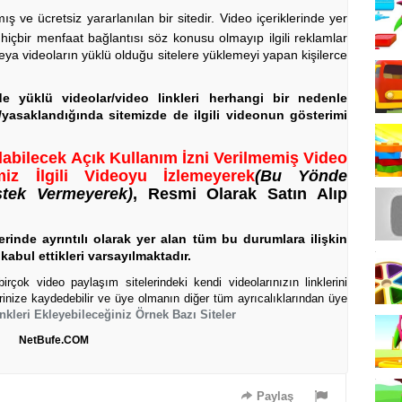
ve ücretsiz yararlanılan bir sitedir. Video içeriklerinde yer
 hiçbir menfaat bağlantısı söz konusu olmayıp ilgili reklamlar
eya videoların yüklü olduğu sitelere yüklemeyi yapan kişilerce
rde yüklü videolar/video linkleri herhangi bir nedenle
a/yasaklandığında sitemizde de ilgili videonun gösterimi
labilecek Açık Kullanım İzni Verilmemiş Video
iz İlgili Videoyu İzlemeyerek
(Bu Yönde
stek Vermeyerek)
, Resmi Olarak Satın Alıp
rinde ayrıntılı olarak yer alan tüm bu durumlara ilişkin
kabul ettikleri varsayılmaktadır.
rçok video paylaşım sitelerindeki kendi videolarınızın linklerini
erinize kaydedebilir ve üye olmanın diğer tüm ayrıcalıklarından üye
nkleri Ekleyebileceğiniz Örnek Bazı Siteler
NetBufe.COM
Paylaş