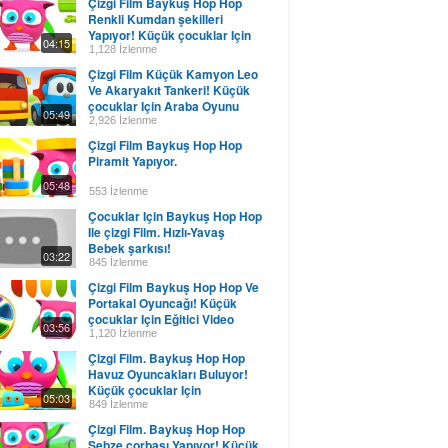
Çizgi Film Baykuş Hop Hop
Renkli Kumdan şekilleri
Yapıyor! Küçük çocuklar Için
04:15
1,128 İzlenme
Çizgi Film Küçük Kamyon Leo
Ve Akaryakıt Tankeri! Küçük
çocuklar Için Araba Oyunu
05:49
2,926 İzlenme
Çizgi Film Baykuş Hop Hop
Piramit Yapıyor.
05:48
553 İzlenme
Çocuklar Için Baykuş Hop Hop
Ile çizgi Film. Hızlı-Yavaş
Bebek şarkısı!
03:22
845 İzlenme
Çizgi Film Baykuş Hop Hop Ve
Portakal Oyuncağı! Küçük
çocuklar Için Eğitici Video
03:56
1,120 İzlenme
Çizgi Film. Baykuş Hop Hop
Havuz Oyuncakları Buluyor!
Küçük çocuklar Için
05:03
849 İzlenme
Çizgi Film. Baykuş Hop Hop
Sebze çorbası Yapıyor! Küçük