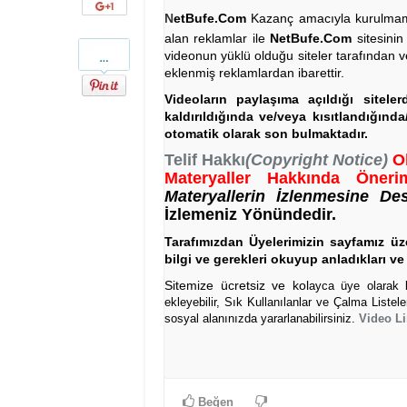
Google+
N
etBufe.Com
Kazanç amacıyla kurulmamış 
alan reklamlar ile
NetBufe.Com
sitesinin
Pinterest
videonun yüklü olduğu siteler tarafından v
eklenmiş reklamlardan ibarettir.
Videoların paylaşıma açıldığı sitele
kaldırıldığında ve/veya kısıtlandığınd
otomatik olarak son bulmaktadır.
Telif Hakkı
(Copyright Notice)
O
Materyaller Hakkında Önerim
Materyallerin İzlenmesine De
İzlemeniz Yönündedir.
Tarafımızdan Üyelerimizin sayfamız üze
bilgi ve gerekleri okuyup anladıkları ve 
Sitemize ücretsiz ve kol
ayca üye olarak bi
ekleyebilir, Sık Kullanılanlar ve Çalma Listel
sosyal alanınızda yararlanabilirsiniz.
Video Li
Beğen