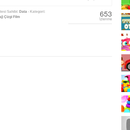
653
esi Sahibi:
Data
- Kategori:
j) Çizgi Film
i̇zlenme