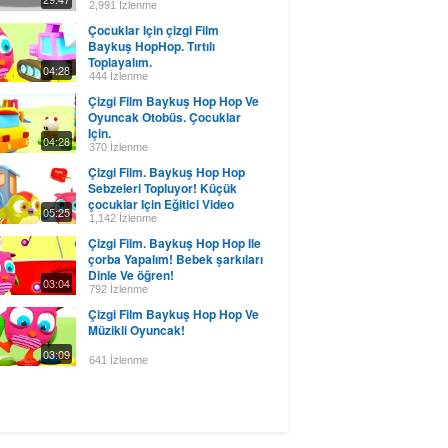
2,991 İzlenme
Çocuklar Için çizgi Film
Baykuş HopHop. Tırtılı
Toplayalım.
04:28
444 İzlenme
Çizgi Film Baykuş Hop Hop Ve
Oyuncak Otobüs. Çocuklar
Için.
04:28
370 İzlenme
Çizgi Film. Baykuş Hop Hop
Sebzeleri Topluyor! Küçük
çocuklar Için Eğitici Video
05:25
1,142 İzlenme
Çizgi Film. Baykuş Hop Hop Ile
çorba Yapalım! Bebek şarkıları
Dinle Ve öğren!
03:04
792 İzlenme
Çizgi Film Baykuş Hop Hop Ve
Müzikli Oyuncak!
03:09
641 İzlenme