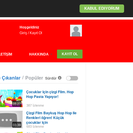
KABUL EDIYORUM
Hoşgeldiniz
Giriş
/
Kayıt Ol
KAYIT OL
LETİŞİM
HAKKINDA
/
 Çıkanlar
Popüler
Sürdür
Çocuklar Için çizgi Film. Hop
Hop Pasta Yapıyor!
05:27
387 İzlenme
Çizgi Film Baykuş Hop Hop Ile
Renkleri öğren! Küçük
çocuklar Için
03:39
683 İzlenme