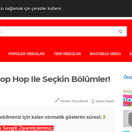
ı sağlamak için çerezler kullanır.
POPÜLER VİDEOLAR
YENİ VİDEOLAR
RASTGELE VİDEO
İ
Öne
p Hop Ile Seçkin Bölümler!
Yeniden Boyutlandır
Işıkları Kapat
yebilmeniz için kalan otomatik gösterim süresi:
1
Sevgili Ziyaretçilerimiz;