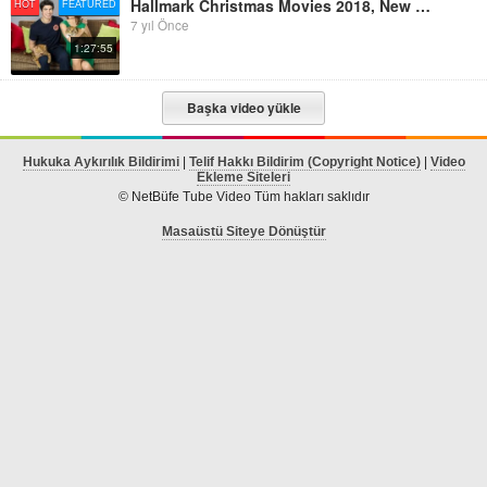
Hallmark Christmas Movies 2018, New Hallmark Christmas Movies 2018 HD.
HOT
FEATURED
7 yıl Önce
1:27:55
Başka video yükle
Hukuka Aykırılık Bildirimi
|
Telif Hakkı Bildirim (Copyright Notice)
|
Video
Ekleme Siteleri
© NetBüfe Tube Video Tüm hakları saklıdır
Masaüstü Siteye Dönüştür