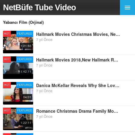
NetBüfe Tube Video
Yabancı Film (Orjinal)
Hallmark Movies Christmas Movies, New Hallmark Romance Movies 2017!!
HOT
FEATURED
7 yıl Önce
1:21:55
Hallmark Movies 2018,New Hallmark Release Romance Movies 2018!!
HOT
FEATURED
7 yıl Önce
1:42:11
Danica McKellar Reveals Why She Loves Doing Hallmark Movies | TODAY
HOT
FEATURED
7 yıl Önce
04:01
Romance Christmas Drama Family Movies 201, New Hallmark Christmas Release Movies 2018!!
HOT
FEATURED
7 yıl Önce
1:22:11