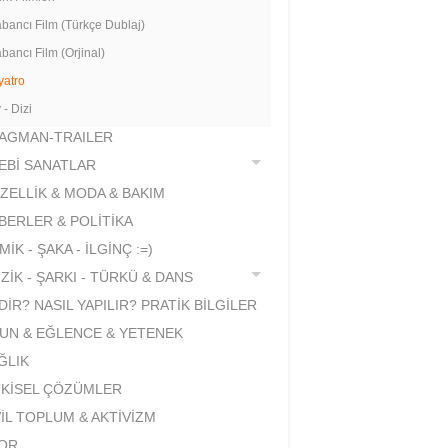
bancı Film (Türkçe Dublaj)
bancı Film (Orjinal)
yatro
 - Dizi
AGMAN-TRAILER
EBİ SANATLAR
ZELLİK & MODA & BAKIM
BERLER & POLİTİKA
İK - ŞAKA - İLGİNÇ :=)
ZİK - ŞARKI - TÜRKÜ & DANS
DİR? NASIL YAPILIR? PRATİK BİLGİLER
UN & EĞLENCE & YETENEK
ĞLIK
TKİSEL ÇÖZÜMLER
VİL TOPLUM & AKTİVİZM
OR