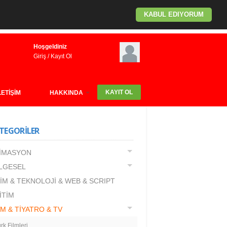
KABUL EDIYORUM
Hoşgeldiniz
Giriş
/
Kayıt Ol
KAYIT OL
LETİŞİM
HAKKINDA
TEGORİLER
İMASYON
LGESEL
LİM & TEKNOLOJİ & WEB & SCRIPT
İTİM
LM & TİYATRO & TV
rk Filmleri