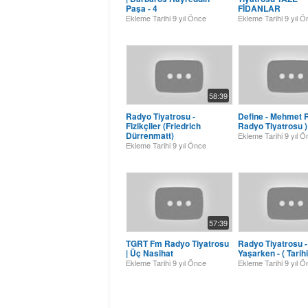
Paşa - 4
FİDANLAR
Ekleme Tarihi
9 yıl Önce
Ekleme Tarihi
9 yıl 
58:39
Radyo Tiyatrosu -
Define - Mehmet 
Fizikçiler (Friedrich
Radyo Tiyatrosu )
Dürrenmatt)
Ekleme Tarihi
9 yıl 
Ekleme Tarihi
9 yıl Önce
57:39
TGRT Fm Radyo Tiyatrosu
Radyo Tiyatrosu -
| Üç Nasihat
Yaşarken - ( Tarihi
Ekleme Tarihi
9 yıl Önce
Ekleme Tarihi
9 yıl 