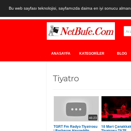
Bu web sayfası teknolojisi, sayfamızda daima en iyi sonucu almanız
ANASAYFA
KATEGORİLER
BLOG
Tiyatro
46:23
TGRT Fm Radyo Tiyatrosu
18 Mart Çanakkale
| Barbaros Hayreddin
Tiyatrosu TAZE