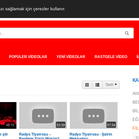
ı sağlamak için çerezler kullanır.
POPÜLER VİDEOLAR
YENİ VİDEOLAR
RASTGELE VİDEO
İ
KA
Tarih
AN
BE
Bİ
EĞ
48:10
53:39
57:54
Fİ
 şiir
Radyo Tiyatrosu ~
Radyo Tiyatrosu - Şairin
Benimle Yürür Müsün?
Mektupları
Tü