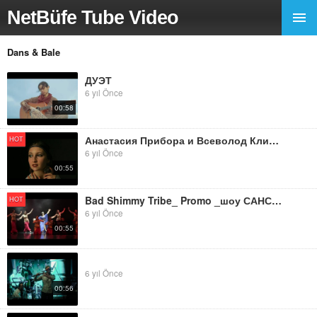
NetBüfe Tube Video
Dans & Bale
ДУЭТ
6 yıl Önce
00:58
Анастасия Прибора и Всеволод Климов _ Promo _ шоу САНСАРА 2019
HOT
6 yıl Önce
00:55
Bad Shimmy Tribe_ Promo _шоу САНСАРА 2019
HOT
6 yıl Önce
00:55
6 yıl Önce
00:56