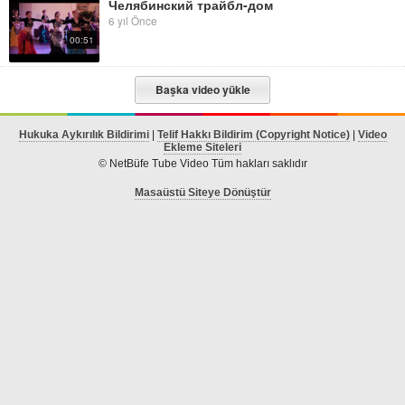
Челябинский трайбл-дом
6 yıl Önce
00:51
Başka video yükle
Hukuka Aykırılık Bildirimi
|
Telif Hakkı Bildirim (Copyright Notice)
|
Video
Ekleme Siteleri
© NetBüfe Tube Video Tüm hakları saklıdır
Masaüstü Siteye Dönüştür