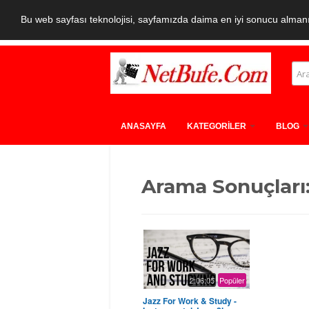
Bu web sayfası teknolojisi, sayfamızda daima en iyi sonucu almanız
ANASAYFA
KATEGORİLER
BLOG
Arama Sonuçları:
2:06:05
Popüler
Jazz For Work & Study -