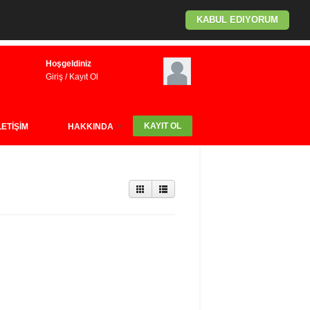
KABUL EDIYORUM
Hoşgeldiniz
Giriş
/
Kayıt Ol
KAYIT OL
LETİŞİM
HAKKINDA