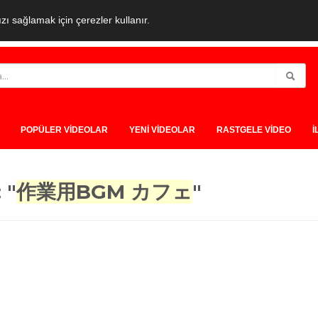
ı sağlamak için çerezler kullanır.
POPÜLER VİDEOLAR
YENİ VİDEOLAR
RASTGELE VİDEO
İ
 "
作業用BGM カフェ
"