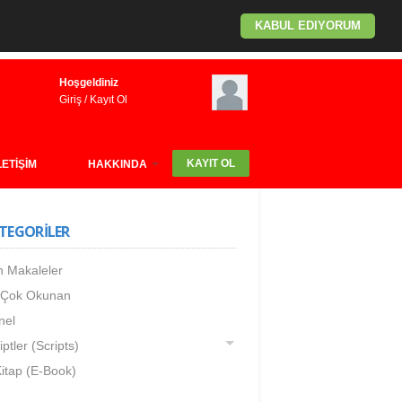
KABUL EDIYORUM
Hoşgeldiniz
Giriş
/
Kayıt Ol
KAYIT OL
LETİŞİM
HAKKINDA
TEGORİLER
 Makaleler
 Çok Okunan
nel
iptler (Scripts)
itap (E-Book)