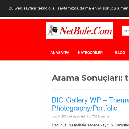
Bu web sayfası teknolojisi, sayfamızda daima en iyi sonucu almanız
ANASAYFA
KATEGORİLER
BLOG
Arama Sonuçları: 
BIG Gallery WP – Themef
Photography/Portfolio
Jan 6, 2016
ekleyen
Admin
/
İzlenme
736
Üzgünüz, bu makale sadece kayıtlı kullanıcılara