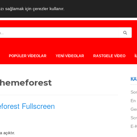
ı sağlamak için çerezler kullanır.
POPÜLER VİDEOLAR
YENİ VİDEOLAR
RASTGELE VİDEO
İ
KA
themeforest
Son
En
orest Fullscreen
Ge
Scr
E-K
 açıktır.