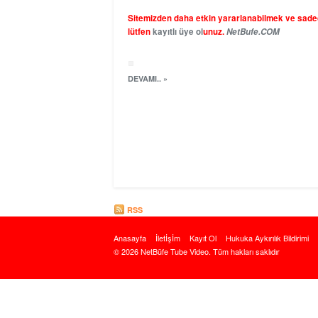
Sitemizden daha etkin yararlanabilmek ve sadece
lütfen
kayıtlı üye ol
unuz.
NetBufe.COM
DEVAMI.. »
RSS
Anasayfa
İletİşİm
Kayıt Ol
Hukuka Aykırılık Bildirimi
© 2026 NetBüfe Tube Video. Tüm hakları saklıdır