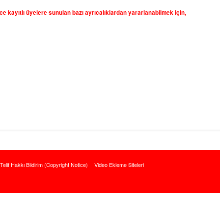
 kayıtlı üyelere sunulan bazı ayrıcalıklardan yararlanabilmek için,
Telif Hakkı Bildirim (Copyright Notice)
Video Ekleme Siteleri